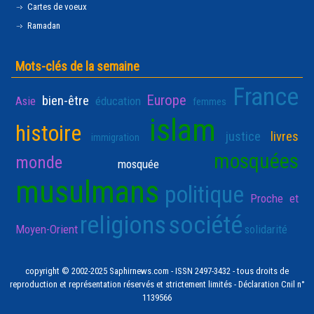
Cartes de voeux
Ramadan
Mots-clés de la semaine
France
Europe
bien-être
Asie
éducation
femmes
islam
histoire
justice
livres
immigration
mosquées
monde
mosquée
musulmans
politique
Proche et
religions
société
Moyen-Orient
solidarité
copyright © 2002-2025 Saphirnews.com - ISSN 2497-3432 - tous droits de
reproduction et représentation réservés et strictement limités - Déclaration Cnil n°
1139566