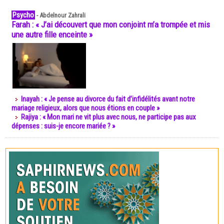
Psycho
-
Abdelnour Zahrali
Farah : « J’ai découvert que mon conjoint m’a trompée et mis
une autre fille enceinte »
Inayah : « Je pense au divorce du fait d’infidélités avant notre
mariage religieux, alors que nous étions en couple »
Rajiya : « Mon mari ne vit plus avec nous, ne participe pas aux
dépenses : suis-je encore mariée ? »