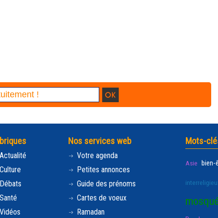
briques
Nos services web
Mots-clé
Actualité
Votre agenda
bien-
Asie
Culture
Petites annonces
interreligieu
Débats
Guide des prénoms
Santé
Cartes de voeux
mosqu
Vidéos
Ramadan