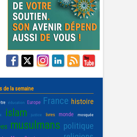
s de la semaine
France
histoire
Europe
être
éducation
islam
monde
livres
x
justice
mosquée
musulmans
politique
ées
religions