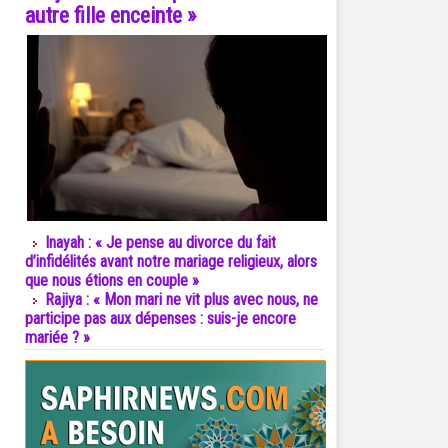
autre fille enceinte »
Inayah : « Je pense au divorce du fait
d’infidélités avant notre mariage religieux, alors
que nous étions en couple »
Rajiya : « Mon mari ne vit plus avec nous, ne
participe pas aux dépenses : suis-je encore
mariée ? »