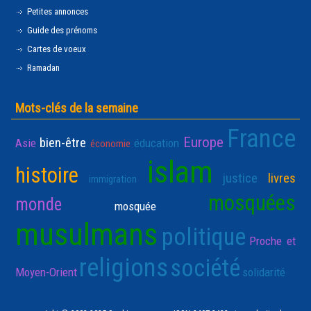
Petites annonces
Guide des prénoms
Cartes de voeux
Ramadan
Mots-clés de la semaine
France
Europe
bien-être
Asie
éducation
économie
islam
histoire
justice
livres
immigration
mosquées
monde
mosquée
musulmans
politique
Proche et
religions
société
Moyen-Orient
solidarité