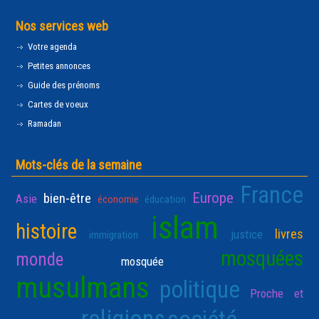
Nos services web
Votre agenda
Petites annonces
Guide des prénoms
Cartes de voeux
Ramadan
Mots-clés de la semaine
France
Europe
bien-être
Asie
économie
éducation
islam
histoire
livres
justice
immigration
mosquées
monde
mosquée
musulmans
politique
Proche et