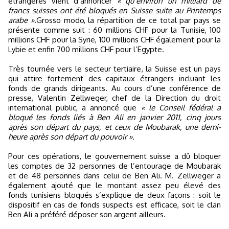
étrangères vient d’annoncer
« qu’environ un milliard de
francs suisses ont été bloqués en Suisse suite au Printemps
arabe »
.Grosso modo, la répartition de ce total par pays se
présente comme suit : 60 millions CHF pour la Tunisie, 100
millions CHF pour la Syrie, 100 millions CHF également pour la
Lybie et enfin 700 millions CHF pour l’Egypte.
Très tournée vers le secteur tertiaire, la Suisse est un pays
qui attire fortement des capitaux étrangers incluant les
fonds de grands dirigeants. Au cours d’une conférence de
presse, Valentin Zellweger, chef de la Direction du droit
international public, a annoncé que
« le Conseil fédéral a
bloqué les fonds liés à Ben Ali en janvier 2011, cinq jours
après son départ du pays, et ceux de Moubarak, une demi-
heure après son départ du pouvoir ».
Pour ces opérations, le gouvernement suisse a dû bloquer
les comptes de 32 personnes de l’entourage de Moubarak
et de 48 personnes dans celui de Ben Ali. M. Zellweger a
également ajouté que le montant assez peu élevé des
fonds tunisiens bloqués s’explique de deux façons : soit le
dispositif en cas de fonds suspects est efficace, soit le clan
Ben Ali a préféré déposer son argent ailleurs.