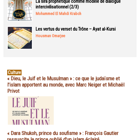
La sira prophétique comme modèle de dialogue
intercivilisationnel (2/3)
Mohammed El Mahdi Krabch
Les vertus du verset du Trône – Ayat al-Kursi
Housman Omarjee
Culture
« Dieu, le Juif et le Musulman » : ce que le judaïsme et
l'islam apportent au monde, avec Marc Neiger et Michaël
Privot
« Dara Shukoh, prince du soufisme » : François Gautier
ressuscite le prince oublié d'un islam éclairé