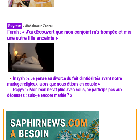
Psycho
-
Abdelnour Zahrali
Farah : « J’ai découvert que mon conjoint m’a trompée et mis
une autre fille enceinte »
Inayah : « Je pense au divorce du fait d’infidélités avant notre
mariage religieux, alors que nous étions en couple »
Rajiya : « Mon mari ne vit plus avec nous, ne participe pas aux
dépenses : suis-je encore mariée ? »