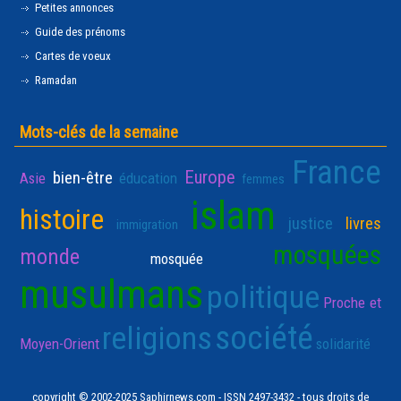
Petites annonces
Guide des prénoms
Cartes de voeux
Ramadan
Mots-clés de la semaine
France
Europe
bien-être
Asie
éducation
femmes
islam
histoire
justice
livres
immigration
mosquées
monde
mosquée
musulmans
politique
Proche et
société
religions
Moyen-Orient
solidarité
copyright © 2002-2025 Saphirnews.com - ISSN 2497-3432 - tous droits de