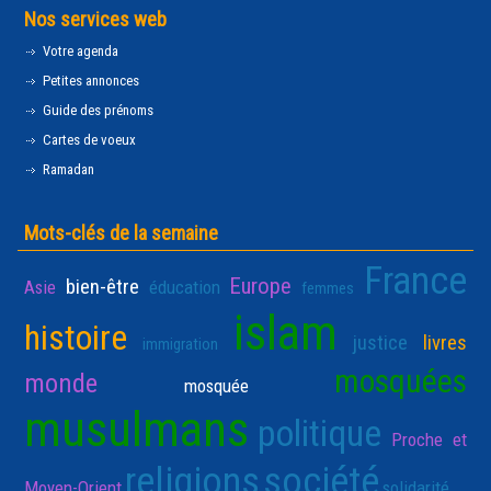
Nos services web
Votre agenda
Petites annonces
Guide des prénoms
Cartes de voeux
Ramadan
Mots-clés de la semaine
France
Europe
bien-être
Asie
éducation
femmes
islam
histoire
justice
livres
immigration
mosquées
monde
mosquée
musulmans
politique
Proche et
religions
société
Moyen-Orient
solidarité