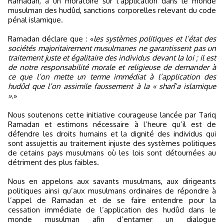
Ramadan, à un moratoire sur l’application dans le monde
musulman des hudûd, sanctions corporelles relevant du code
pénal islamique.
Ramadan déclare que : «
les systèmes politiques et l’état des
sociétés majoritairement musulmanes ne garantissent pas un
traitement juste et égalitaire des individus devant la loi ; il est
de notre responsabilité morale et religieuse de demander à
ce que l’on mette un terme immédiat à l’application des
hudûd que l’on assimile faussement à la « sharî’a islamique
».
»
Nous soutenons cette initiative courageuse lancée par Tariq
Ramadan et estimons nécessaire à l’heure qu’il est de
défendre les droits humains et la dignité des individus qui
sont assujettis au traitement injuste des systèmes politiques
de cetains pays musulmans où les lois sont détournées au
détriment des plus faibles.
Nous en appelons aux savants musulmans, aux dirigeants
politiques ainsi qu’aux musulmans ordinaires de répondre à
l’appel de Ramadan et de se faire entendre pour la
cessation immédiate de l’application des hudûd dans le
monde musulman afin d’entamer un dialogue