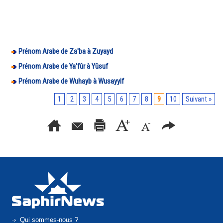
Prénom Arabe de Za'ba à Zuyayd
Prénom Arabe de Ya'fûr à Yûsuf
Prénom Arabe de Wuhayb à Wusayyif
1
2
3
4
5
6
7
8
9
10
Suivant »
Qui sommes-nous ?