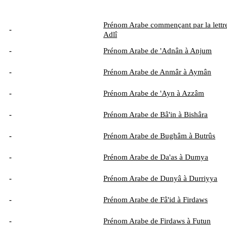
Prénom Arabe commençant par la lettre
-
Adlî
-
Prénom Arabe de 'Adnân à Anjum
-
Prénom Arabe de Anmâr à Aymân
-
Prénom Arabe de 'Ayn à Azzâm
-
Prénom Arabe de Bâ'in à Bishâra
-
Prénom Arabe de Bughâm à Butrûs
-
Prénom Arabe de Da'as à Dumya
-
Prénom Arabe de Dunyâ à Durriyya
-
Prénom Arabe de Fâ'id à Firdaws
-
Prénom Arabe de Firdaws à Futun