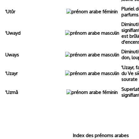
Pluriel d
'Utûr
parfums
Diminuti
signifian
'Uwayd
est brûl
d'encens
Diminuti
Uways
don, loup
'Uzayr, 
'Uzayr
du Ve si
sourate 
Superlat
'Uzmâ
signifian
Index des prénoms arabes