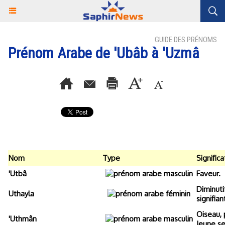
GUIDE DES PRÉNOMS
Prénom Arabe de 'Ubâb à 'Uzmâ
Nom
Type
Significa
'Utbâ
Faveur.
Diminuti
Uthayla
signifian
Oiseau, 
'Uthmân
Jeune se