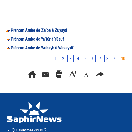
Prénom Arabe de Za'ba à Zuyayd
Prénom Arabe de Ya'fûr à Yûsuf
Prénom Arabe de Wuhayb à Wusayyif
1
2
3
4
5
6
7
8
9
10
Qui sommes-nous ?