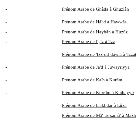
-
Prénom Arabe de Ghâda à Ghuzlân
-
Prénom Arabe de Hâ'id à Hawwâs
-
Prénom Arabe de Haybân à Huzûz
-
Prénom Arabe de I'jâz à 'Izz
-
Prénom Arabe de 'Izz-ud-dawla à 'Izza
-
Prénom Arabe de Ja'd à Juwayriyya
-
Prénom Arabe de Ka'b à Kurâm
-
Prénom Arabe de Kurrâm à Kuthayyir
-
Prénom Arabe de L'akhdar à Lûza
-
Prénom Arabe de Mâ'-us-samâ' à Mazh