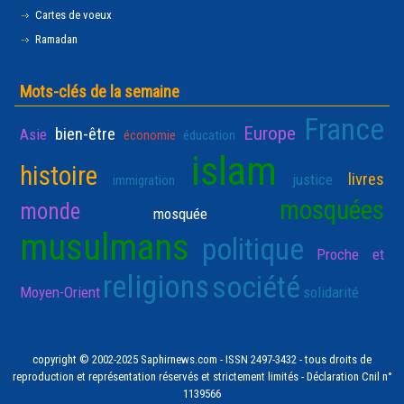
Cartes de voeux
Ramadan
Mots-clés de la semaine
France
Europe
bien-être
Asie
économie
éducation
islam
histoire
livres
justice
immigration
mosquées
monde
mosquée
musulmans
politique
Proche et
religions
société
Moyen-Orient
solidarité
copyright © 2002-2025 Saphirnews.com - ISSN 2497-3432 - tous droits de
reproduction et représentation réservés et strictement limités - Déclaration Cnil n°
1139566