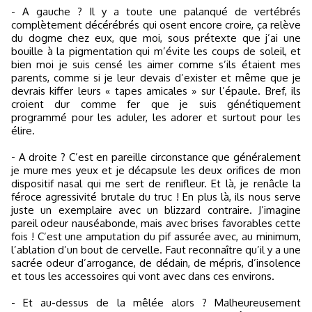
- A gauche ? Il y a toute une palanqué de vertébrés
complètement décérébrés qui osent encore croire, ça relève
du dogme chez eux, que moi, sous prétexte que j’ai une
bouille à la pigmentation qui m’évite les coups de soleil, et
bien moi je suis censé les aimer comme s’ils étaient mes
parents, comme si je leur devais d’exister et même que je
devrais kiffer leurs « tapes amicales » sur l’épaule. Bref, ils
croient dur comme fer que je suis génétiquement
programmé pour les aduler, les adorer et surtout pour les
élire.
- A droite ? C’est en pareille circonstance que généralement
je mure mes yeux et je décapsule les deux orifices de mon
dispositif nasal qui me sert de renifleur. Et là, je renâcle la
féroce agressivité brutale du truc ! En plus là, ils nous serve
juste un exemplaire avec un blizzard contraire. J’imagine
pareil odeur nauséabonde, mais avec brises favorables cette
fois ! C’est une amputation du pif assurée avec, au minimum,
l’ablation d’un bout de cervelle. Faut reconnaître qu’il y a une
sacrée odeur d’arrogance, de dédain, de mépris, d’insolence
et tous les accessoires qui vont avec dans ces environs.
- Et au-dessus de la mêlée alors ? Malheureusement