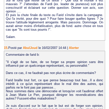
Sur le fond que retirer de ce texte ? "Que tout le monde il est
mauvais ?" J'attendais de Fardi (ex. leader de jeunesse) soit plus
consctructif et éclairant sur cette question. Donner son avis, son
opinion ....
Et puis la chute finale du texte ou Farid s'invite dans la campagne.
Qui l'a invité, pour dire quoi ? Pour faire bouger quelles lignes ? Je
trouve l'attitude légèrement arrogante. Mais passons. Dommage. On
aurait aimer moins d'infatilisation, plus de fond. autre chose en tous
cas que "Ils sont tous pourris !".
Salam.
15.
Posté par
AbulJoud
le 16/02/2007 14:44
|
Alerter
Commentaire de farid b:
"Il s'agit de se faire, de se forger sa propre opinion sans être
influencé par un quelconque représentant, ou personnalité."
Dans ce cas, il ne faudrait pas non plus écrire de commentaire?
Farid braille tout fort, ce que pense beaucoup tout bas...Il a donc
intérêt à ce qu'un représentant dise le mal être des autres, qui
parfois ne le font pas par paresse...
Nous sommes dans une démocratie et lorsqu'on voit l'audimat offert
à Jean Marie Le Pen, pourquoi dénigrer les revendications des
autres? Fussent-elles maladroitres?
Je suis d'accord sur le fait que le but est de forger son opinion,