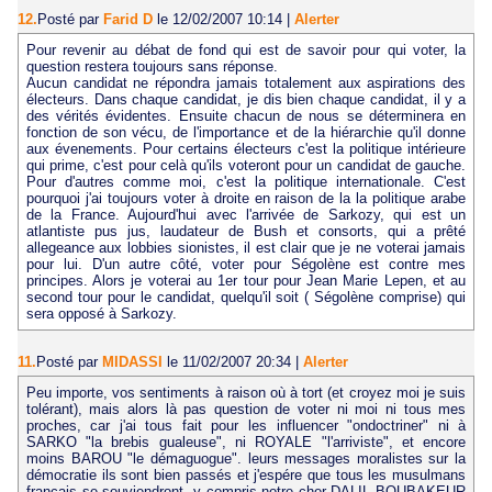
12.
Posté par
Farid D
le 12/02/2007 10:14
|
Alerter
Pour revenir au débat de fond qui est de savoir pour qui voter, la
question restera toujours sans réponse.
Aucun candidat ne répondra jamais totalement aux aspirations des
électeurs. Dans chaque candidat, je dis bien chaque candidat, il y a
des vérités évidentes. Ensuite chacun de nous se déterminera en
fonction de son vécu, de l'importance et de la hiérarchie qu'il donne
aux évenements. Pour certains électeurs c'est la politique intérieure
qui prime, c'est pour celà qu'ils voteront pour un candidat de gauche.
Pour d'autres comme moi, c'est la politique internationale. C'est
pourquoi j'ai toujours voter à droite en raison de la la politique arabe
de la France. Aujourd'hui avec l'arrivée de Sarkozy, qui est un
atlantiste pus jus, laudateur de Bush et consorts, qui a prêté
allegeance aux lobbies sionistes, il est clair que je ne voterai jamais
pour lui. D'un autre côté, voter pour Ségolène est contre mes
principes. Alors je voterai au 1er tour pour Jean Marie Lepen, et au
second tour pour le candidat, quelqu'il soit ( Ségolène comprise) qui
sera opposé à Sarkozy.
11.
Posté par
MIDASSI
le 11/02/2007 20:34
|
Alerter
Peu importe, vos sentiments à raison où à tort (et croyez moi je suis
tolérant), mais alors là pas question de voter ni moi ni tous mes
proches, car j'ai tous fait pour les influencer "ondoctriner" ni à
SARKO "la brebis gualeuse", ni ROYALE "l'arriviste", et encore
moins BAROU "le démaguogue". leurs messages moralistes sur la
démocratie ils sont bien passés et j'espére que tous les musulmans
français se souviendront, y compris notre cher DALIL BOUBAKEUR