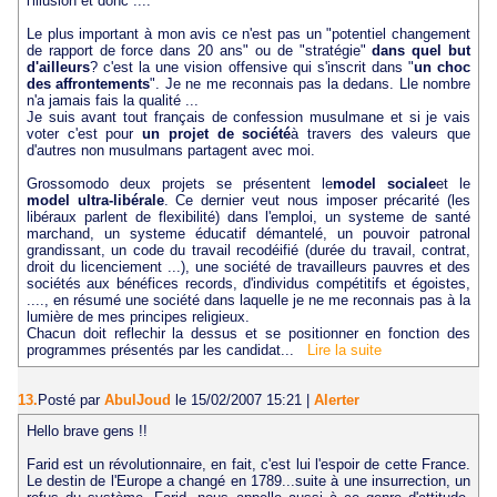
l'illusion et donc ....
Le plus important à mon avis ce n'est pas un "potentiel changement
de rapport de force dans 20 ans" ou de "stratégie"
dans quel but
d'ailleurs
? c'est la une vision offensive qui s'inscrit dans "
un choc
des affrontements
". Je ne me reconnais pas la dedans. Lle nombre
n'a jamais fais la qualité ...
Je suis avant tout français de confession musulmane et si je vais
voter c'est pour
un projet de société
à travers des valeurs que
d'autres non musulmans partagent avec moi.
Grossomodo deux projets se présentent le
model sociale
et le
model ultra-libérale
. Ce dernier veut nous imposer précarité (les
libéraux parlent de flexibilité) dans l'emploi, un systeme de santé
marchand, un systeme éducatif démantelé, un pouvoir patronal
grandissant, un code du travail recodéifié (durée du travail, contrat,
droit du licenciement ...), une société de travailleurs pauvres et des
sociétés aux bénéfices records, d'individus compétitifs et égoistes,
...., en résumé une société dans laquelle je ne me reconnais pas à la
lumière de mes principes religieux.
Chacun doit reflechir la dessus et se positionner en fonction des
programmes présentés par les candidat...
Lire la suite
13.
Posté par
AbulJoud
le 15/02/2007 15:21
|
Alerter
Hello brave gens !!
Farid est un révolutionnaire, en fait, c'est lui l'espoir de cette France.
Le destin de l'Europe a changé en 1789...suite à une insurrection, un