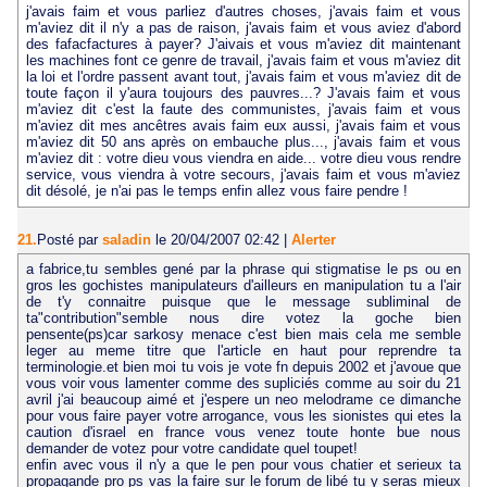
j'avais faim et vous parliez d'autres choses, j'avais faim et vous
m'aviez dit il n'y a pas de raison, j'avais faim et vous aviez d'abord
des fafacfactures à payer? J'aivais et vous m'aviez dit maintenant
les machines font ce genre de travail, j'avais faim et vous m'aviez dit
la loi et l'ordre passent avant tout, j'avais faim et vous m'aviez dit de
toute façon il y'aura toujours des pauvres...? J'avais faim et vous
m'aviez dit c'est la faute des communistes, j'avais faim et vous
m'aviez dit mes ancêtres avais faim eux aussi, j'avais faim et vous
m'aviez dit 50 ans après on embauche plus..., j'avais faim et vous
m'aviez dit : votre dieu vous viendra en aide... votre dieu vous rendre
service, vous viendra à votre secours, j'avais faim et vous m'aviez
dit désolé, je n'ai pas le temps enfin allez vous faire pendre !
21.
Posté par
saladin
le 20/04/2007 02:42
|
Alerter
a fabrice,tu sembles gené par la phrase qui stigmatise le ps ou en
gros les gochistes manipulateurs d'ailleurs en manipulation tu a l'air
de t'y connaitre puisque que le message subliminal de
ta"contribution"semble nous dire votez la goche bien
pensente(ps)car sarkosy menace c'est bien mais cela me semble
leger au meme titre que l'article en haut pour reprendre ta
terminologie.et bien moi tu vois je vote fn depuis 2002 et j'avoue que
vous voir vous lamenter comme des supliciés comme au soir du 21
avril j'ai beaucoup aimé et j'espere un neo melodrame ce dimanche
pour vous faire payer votre arrogance, vous les sionistes qui etes la
caution d'israel en france vous venez toute honte bue nous
demander de votez pour votre candidate quel toupet!
enfin avec vous il n'y a que le pen pour vous chatier et serieux ta
propagande pro ps vas la faire sur le forum de libé tu y seras mieux