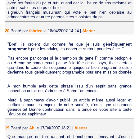
avec tes freres du pc et tutti quanti car ici l'heure de sos racisme et
autres satellites du ps et finie.
signé,un français musulman qui vote le pen n'en deplaise au
ethnocentristes et autre paternalistes sionistes du ps.
20.
Posté par
fabrice
le 18/04/2007 14:24
|
Alerter
"Bref, ils croient dur comme fer que je suis
génétiquement
programmé
pour les aduler, les adorer et surtout pour les élire. "
Pas encore par contre si le champion du gene P comme pédophile
ou H comme homosexuel passe à la tête de ce pays, il est certain
que dans le cadre d'un eugenisme quiquenal bien programmé qu'on
devienne tous génétiquement programable pour une mission donnée
...
A mon humble avis cette phrase issu d'un esprit sans grande
innovation aurait du s'adresser à Sarco l'americain.
Merci à saphirnews d'avoir publié un article même aussi leger et
inefficient pour les enjeux de notre société, c'est signe de grande
générosité! Bonne continuation dans la tenue de votre site à toute
l'équipe de saphirnew
19.
Posté par
Ah
le 17/04/2007 18:21
|
Alerter
Que masque ce ton ranflant et franchement énervant. J'oscile