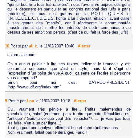
"qui lui bouffe à tous les rateliers", nous l'avons vu auprés des gens
qui le detestent en particulier au congrés national des juifs à paris
(redekker), et tous ces grattas de la P.O.L.I.T.Q.U.E.S et
I.N.T.E.L.L.E.C.T.U.E.L.S. honte à lui il devrait réflaichir avant d'aller
à ses genres des "manifs", car il réprésente la communautée
musulmane et doit mettre les intérêts de cette communauté au
dessus de ses ambitions persos. (c'est ce qui fait la force des juifs)
10.
Posté par
ali c.
le 11/02/2007 10:40
|
Alerter
salam alaikoum,
On a aucun palaisir à lire ses textes, tellemnt le frrancais y est
bizzare.Je compends que c'est un style, mais là il s'agit de
l'expresion d 'un point de vue.A quoi, ça serte de l'écrire si personne
vous comprend?
Sinon pour moi c'est BAYROU-PRESIDENT.
[http://www.udf.org/index.html]
9.
Posté par
Lou
le 11/02/2007 10:18
|
Alerter
Oui, vraiment très pénible à lire... Petits malentendus de
vocabulaires, haha! (comment peux-tu dire que notre République est
"antique"? Sais-tu ce que veut dire "renâcler"?...... je vais pas tous
les faire, y'en a un par ligne...)
Tout ça pour une analyse tellement fine et riche d'informations...
Non, vraiment, fallait pas te déranger, Farid!!