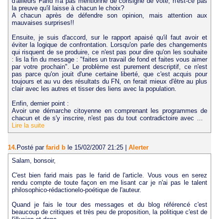
d'ailleurs Farid n'a pas mentionné de consigne de vote, n'est-ce pas
la preuve qu'il laisse à chacun le choix?
A chacun après de défendre son opinion, mais attention aux
mauvaises surprises!!
Ensuite, je suis d'accord, sur le rapport apaisé qu'il faut avoir et
éviter la logique de confrontation. Lorsqu'on parle des changements
qui risquent de se produire, ce n'est pas pour dire qu'on les souhaite
: lis la fin du message : "faites un travail de fond et faites vous aimer
par votre prochain". Le problème est purement descriptif, ce n'est
pas parce qu'on jouit d'une certaine liberté, que c'est acquis pour
toujours et au vu des résultats du FN, on ferait mieux d'être au plus
clair avec les autres et tisser des liens avec la population.
Enfin, dernier point :
Avoir une démarche citoyenne en comprenant les programmes de
chacun et de s'y inscrire, n'est pas du tout contradictoire avec ...
Lire la suite
14.
Posté par
farid b
le 15/02/2007 21:25
|
Alerter
Salam, bonsoir,
C'est bien farid mais pas le farid de l'article. Vous vous en serez
rendu compte de toute façon en me lisant car je n'ai pas le talent
philosophico-rédactionelo-poétique de l'auteur.
Quand je fais le tour des messages et du blog référencé c'est
beaucoup de critiques et très peu de proposition, la politique c'est de