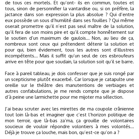
de tous ces mortels. Et qu’ont- ils en commun, toutes et
tous, sinon de personnifier la vantardise ou, si on préfère, la
jactance dans son expression la plus absolue ? Qui d’entre
eux possède un sous d’humilité dans ses fouilles ? Qui même
oserait promettre qu’il n’est pas seul maître de la solution,
qu’il fera de son moins pire et qu’il compte honnêtement sur
le soutien d’un maximum de gaulois… Non, au lieu de ça,
nombreux sont ceux qui prétendent détenir la solution et
pour qui, bien évidement, tous les autres sont d’illustres
incompétents… Mais il suffit qu’un seul de ces esbroufeurs
arrive en tête pour que soudain, la solution soit qu’il se barre.
Face à pareil tableau, je dois confesser que je suis rongé par
un scepticisme plutôt exacerbé. Car lorsque je catapulte une
oreille sur le théâtre des manutentions de verbiages et
autres confabulations, je me rends compte que je dispose
d’à peine une larmichette pour me mijoter ma sélection.
J’ai beau scruter avec les mirettes de ma coupole crânienne
tout loin là-bas et imaginer que c’est l’horizon politique de
mon terroir, que là-bas za’ma, ça grouille de volontaires
soucieux de vouloir répondre volontiers à mes volontés…
Déjà je trouve ça louche, mais bon, qu’est-ce qu’on a ?