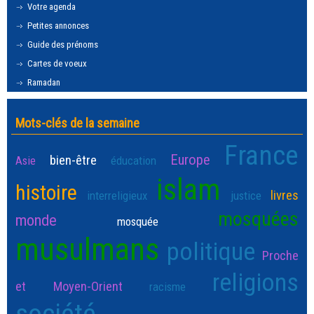
Votre agenda
Petites annonces
Guide des prénoms
Cartes de voeux
Ramadan
Mots-clés de la semaine
France
Europe
bien-être
Asie
éducation
islam
histoire
livres
interreligieux
justice
mosquées
monde
mosquée
musulmans
politique
Proche
religions
et Moyen-Orient
racisme
société