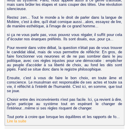
refus du système. Farid, nous appelle aussi à ce genre d'attitude,
mais sans brûler les étapes et sans couper des têtes. Une révolution
silencieuse.
Restez zen... Tout le monde a le droit de parler dans la langue de
Molière, c'est à dire, qu'il était comique aussi...alors, essayez de lire,
de manière esthétique, à l'image de ce grand homme...
si ça ne vous parle pas, vous pouvez vous régaler, il suffit pour cela
d"écouter nos énarques préférés. Ils sont doués, eux..pour ça...
Pour revenir dans votre débat, la question n'était pas de vous trouver
le candidat idéal, mais de vous permettre de réfléchir. En gros, de
faire fonctionner vos neurones et de ne pas sombrer dans le jeu
politique, avec ces règles injustes pour une démocratie : empêcher
au peuple d'accéder à sa liberté de choix, au fond les dés sont
pipés. Farid se situe donc dans le registre philosophique.
Ensuite, c'est à vous de faire le bon choix, en toute âme et
conscience. Le musulman est responsable de ses actes et toute sa
vie, il réfléchit à l'intérêt de l'humanité. C'est ici, en somme, que tout
se joue.
Choisir entre des inconvénients n'est pas facile. Ici, ça revient à dire,
qu'on participe au système tout en espérant le changer de
l'intérieur...même si ses règles risquent de changer.
Tout porte à croire que lorsque les équilibres et les rapports de fo...
Lire la suite