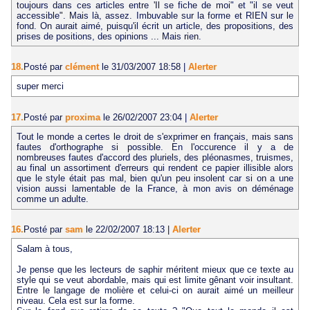
toujours dans ces articles entre 'Il se fiche de moi" et "il se veut
accessible". Mais là, assez. Imbuvable sur la forme et RIEN sur le
fond. On aurait aimé, puisqu'il écrit un article, des propositions, des
prises de positions, des opinions ... Mais rien.
18.
Posté par
clément
le 31/03/2007 18:58
|
Alerter
super merci
17.
Posté par
proxima
le 26/02/2007 23:04
|
Alerter
Tout le monde a certes le droit de s'exprimer en français, mais sans
fautes d'orthographe si possible. En l'occurence il y a de
nombreuses fautes d'accord des pluriels, des pléonasmes, truismes,
au final un assortiment d'erreurs qui rendent ce papier illisible alors
que le style était pas mal, bien qu'un peu insolent car si on a une
vision aussi lamentable de la France, à mon avis on déménage
comme un adulte.
16.
Posté par
sam
le 22/02/2007 18:13
|
Alerter
Salam à tous,
Je pense que les lecteurs de saphir méritent mieux que ce texte au
style qui se veut abordable, mais qui est limite gênant voir insultant.
Entre le langage de molière et celui-ci on aurait aimé un meilleur
niveau. Cela est sur la forme.