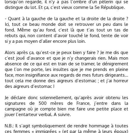
lorsqu’on regarde, il n’y a pas l’ombre d’un pèlerin qui se
distingue du lot. Et ça, c’est vieux comme la 5e République.
- Quant à la gauche de la gauche et la droite de la droite ?
Ici, tout ce beau monde doit se retrouver un peu dans le
fond. Même qu’au fond, c’est là que t’as tout un tas de
rebuts qui, non content d’avoir touché le fond, tente de voir
si y a pas moyen d’aller encore plus loin.
Alors après ça, qu’est-ce je peux bien y faire ? Je me dis que
c’est joué d’avance et que je n’y changerais rien. Mais mon
absence de ce qui est en train de se tramer, le dénigrement
que l’on me porte, les insultes que je me prends en pleine
face, mon insignifiance aux regards de mes futurs dirigeants…
tout cela me donne des aigreurs d’estomac ; et j’ai horreur
des aigreurs d’estomac !
Je déclare donc solennellement, qu’après avoir obtenu les
signatures de 500 mères de France, j’entre dans la
campagne où je compte bien me faire une petite place et
jouer l’entarteur verbal. A suivre.
N.B.: Il s’agit symboliquement de rendre hommage à toutes
ces femmes « immigrées » (et par la même à leurs époux)