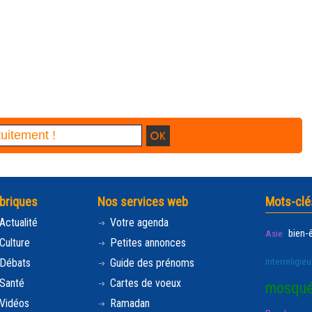
briques
Nos services web
Mots-clé
Actualité
Votre agenda
bien-
Asie
Culture
Petites annonces
interreligieu
Débats
Guide des prénoms
Santé
Cartes de voeux
mosqu
Vidéos
Ramadan