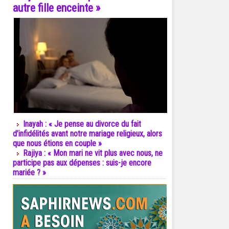
autre fille enceinte »
Inayah : « Je pense au divorce du fait
d’infidélités avant notre mariage religieux, alors
que nous étions en couple »
Rajiya : « Mon mari ne vit plus avec nous, ne
participe pas aux dépenses : suis-je encore
mariée ? »