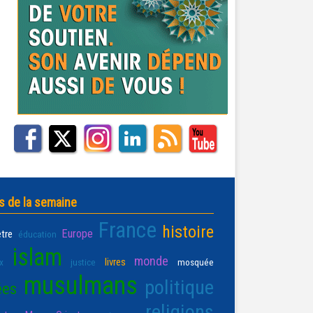
s de la semaine
France
histoire
Europe
être
éducation
islam
monde
livres
x
justice
mosquée
musulmans
politique
ées
religions