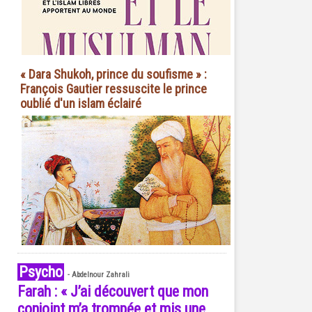
« Dara Shukoh, prince du soufisme » :
François Gautier ressuscite le prince
oublié d'un islam éclairé
Psycho
-
Abdelnour Zahrali
Farah : « J’ai découvert que mon
conjoint m’a trompée et mis une