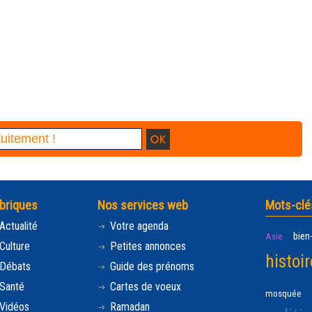
briques
Nos services web
Mots-clé
Actualité
Votre agenda
bien
Asie
Culture
Petites annonces
histoir
Débats
Guide des prénoms
Santé
Cartes de voeux
mosquée
Vidéos
Ramadan