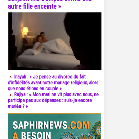
autre fille enceinte »
Inayah : « Je pense au divorce du fait
d’infidélités avant notre mariage religieux, alors
que nous étions en couple »
Rajiya : « Mon mari ne vit plus avec nous, ne
participe pas aux dépenses : suis-je encore
mariée ? »