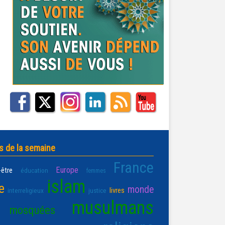
s de la semaine
France
Europe
-être
éducation
femmes
islam
e
monde
livres
interreligieux
justice
musulmans
mosquées