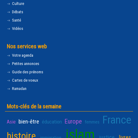
Culture
Débats
Santé
Vidéos
Nos services web
Votre agenda
Petites annonces
Guide des prénoms
Cartes de voeux
Ramadan
Mots-clés de la semaine
France
Europe
bien-être
Asie
éducation
femmes
islam
histoire
justice
livres
immigration