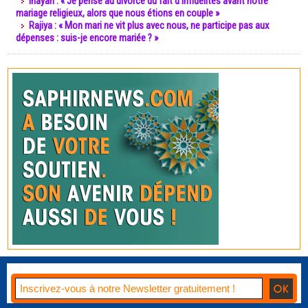
Inayah : « Je pense au divorce du fait d’infidélités avant notre
mariage religieux, alors que nous étions en couple »
Rajiya : « Mon mari ne vit plus avec nous, ne participe pas aux
dépenses : suis-je encore mariée ? »