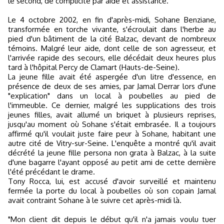
le second, de complicité par aide et assistance.
Le 4 octobre 2002, en fin d'après-midi, Sohane Benziane,
transformée en torche vivante, s'écroulait dans l'herbe au
pied d'un bâtiment de la cité Balzac, devant de nombreux
témoins. Malgré leur aide, dont celle de son agresseur, et
l'arrivée rapide des secours, elle décédait deux heures plus
tard à l'hôpital Percy de Clamart (Hauts-de-Seine).
La jeune fille avait été aspergée d'un litre d'essence, en
présence de deux de ses amies, par Jamal Derrar lors d'une
"explication" dans un local à poubelles au pied de
l'immeuble. Ce dernier, malgré les supplications des trois
jeunes filles, avait allumé un briquet à plusieurs reprises,
jusqu'au moment où Sohane s'était embrasée. Il a toujours
affirmé qu'il voulait juste faire peur à Sohane, habitant une
autre cité de Vitry-sur-Seine. L'enquête a montré qu'il avait
décrété la jeune fille persona non grata à Balzac, à la suite
d'une bagarre l'ayant opposé au petit ami de cette dernière
l'été précédant le drame.
Tony Rocca, lui, est accusé d'avoir surveillé et maintenu
fermée la porte du local à poubelles où son copain Jamal
avait contraint Sohane à le suivre cet après-midi là.
"Mon client dit depuis le début qu'il n'a jamais voulu tuer