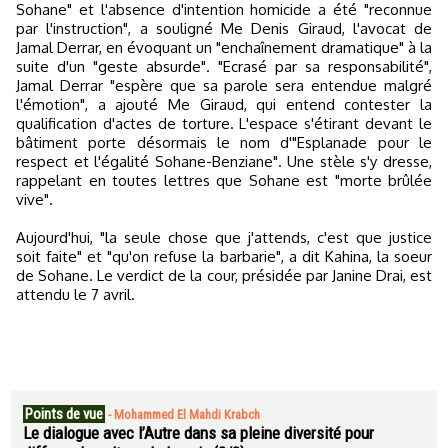
Sohane" et l'absence d'intention homicide a été "reconnue
par l'instruction", a souligné Me Denis Giraud, l'avocat de
Jamal Derrar, en évoquant un "enchaînement dramatique" à la
suite d'un "geste absurde". "Ecrasé par sa responsabilité",
Jamal Derrar "espère que sa parole sera entendue malgré
l'émotion", a ajouté Me Giraud, qui entend contester la
qualification d'actes de torture. L'espace s'étirant devant le
bâtiment porte désormais le nom d'"Esplanade pour le
respect et l'égalité Sohane-Benziane". Une stèle s'y dresse,
rappelant en toutes lettres que Sohane est "morte brûlée
vive".
Aujourd'hui, "la seule chose que j'attends, c'est que justice
soit faite" et "qu'on refuse la barbarie", a dit Kahina, la soeur
de Sohane. Le verdict de la cour, présidée par Janine Drai, est
attendu le 7 avril.
Points de vue
-
Mohammed El Mahdi Krabch
Le dialogue avec l’Autre dans sa pleine diversité pour