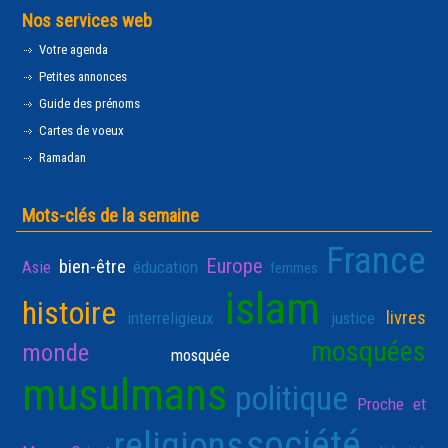
Nos services web
Votre agenda
Petites annonces
Guide des prénoms
Cartes de voeux
Ramadan
Mots-clés de la semaine
France
Europe
bien-être
Asie
éducation
femmes
islam
histoire
livres
interreligieux
justice
mosquées
monde
mosquée
musulmans
politique
Proche et
société
religions