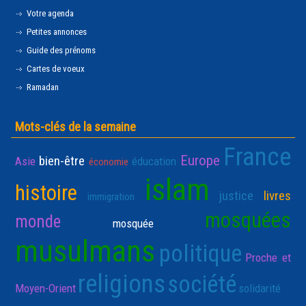
Votre agenda
Petites annonces
Guide des prénoms
Cartes de voeux
Ramadan
Mots-clés de la semaine
France
Europe
bien-être
Asie
éducation
économie
islam
histoire
justice
livres
immigration
mosquées
monde
mosquée
musulmans
politique
Proche et
religions
société
Moyen-Orient
solidarité