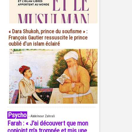
« Dara Shukoh, prince du soufisme » :
François Gautier ressuscite le prince
oublié d'un islam éclairé
Psycho
-
Abdelnour Zahrali
Farah : « J’ai découvert que mon
conjoint m’a trompée et mis une