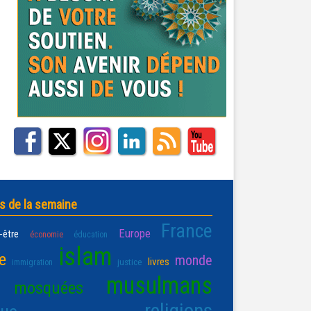
s de la semaine
France
Europe
-être
économie
éducation
islam
e
monde
livres
justice
immigration
musulmans
mosquées