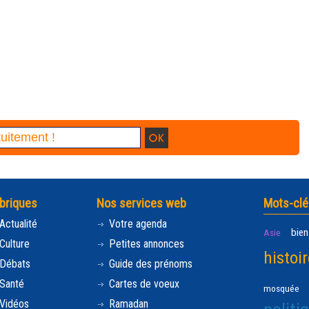
briques
Nos services web
Mots-clé
Actualité
Votre agenda
bien
Asie
Culture
Petites annonces
histoir
Débats
Guide des prénoms
Santé
Cartes de voeux
mosquée
Vidéos
Ramadan