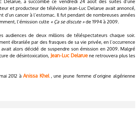
Luc Delarue, a succombé ce vendredi 24 août des suites d’une
teur et producteur de télévision Jean-Luc Delarue avait annoncé,
int d’un cancer à l’estomac. Il fut pendant de nombreuses années
amment, l’émission culte
« Ça se discute »
de 1994 à 2009.
 des audiences de deux millions de téléspectateurs chaque soir.
ent ébranlée par des frasques de sa vie privée, en l’occurrence
2 avait alors décidé de suspendre son émission en 2009. Malgré
Jean-Luc Delarue
 cure de désintoxication,
ne retrouvera plus les
Anissa Khel
 mai 2012 à
, une jeune femme d’origine algérienne