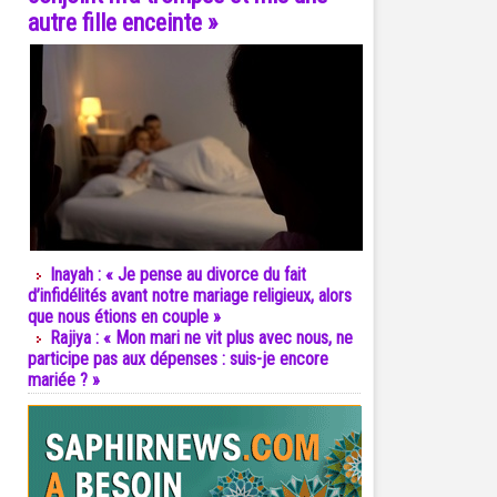
autre fille enceinte »
Inayah : « Je pense au divorce du fait
d’infidélités avant notre mariage religieux, alors
que nous étions en couple »
Rajiya : « Mon mari ne vit plus avec nous, ne
participe pas aux dépenses : suis-je encore
mariée ? »