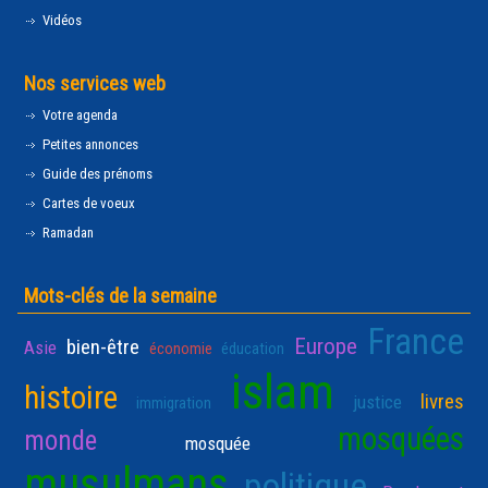
Vidéos
Nos services web
Votre agenda
Petites annonces
Guide des prénoms
Cartes de voeux
Ramadan
Mots-clés de la semaine
France
Europe
bien-être
Asie
économie
éducation
islam
histoire
livres
justice
immigration
mosquées
monde
mosquée
musulmans
politique