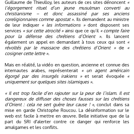
Guillaume de Thieulloy, les auteurs de ces sites dénoncent
«
l’égorgement rituel d’un jeune musulman converti au
christianisme – et donc assassiné par ses anciens
coreligionnaires comme apostat ».
Ils demandent au ministre
de leur indiquer
« les informations »
dont disposent ses
services
« sur cette atrocité »
ainsi que ce qu’il
« compte faire
pour la défense des chrétiens d’Orient »
. Ils lancent
également un appel en demandant à tous ceux qui sont
«
révoltés par le massacre des chrétiens d’Orient »
de
«
cosigner cette lettre ».
Mais en réalité, la vidéo en question, ancienne et connue des
internautes arabes, représenterait
« un agent américain
égorgé par des insurgés irakiens »
et serait évoquée
«
uniquement sur quelques sites islamiques ».
« Il est trop facile d’en rajouter sur la peur de l’islam. Il est
dangereux de diffuser des choses fausses sur les chrétiens
d’Orient : cela ne sert guère leur cause ! »
, conclut dans sa
mise en garde Christophe Roucou. La désinformation sur le
web est facile à mettre en œuvre. Belle initiative que de la
part du SRI d'alerter contre ce danger qui renforce les
amalgames et les conflits.