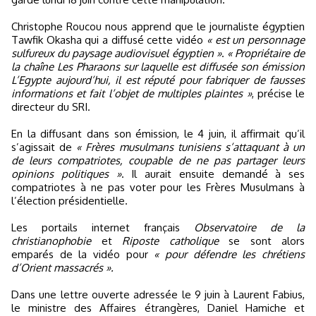
Christophe Roucou nous apprend que le journaliste égyptien
Tawfik Okasha qui a diffusé cette vidéo
« est un personnage
sulfureux du paysage audiovisuel égyptien »
.
« Propriétaire de
la chaîne Les Pharaons sur laquelle est diffusée son émission
L’Egypte aujourd’hui, il est réputé pour fabriquer de fausses
informations et fait l’objet de multiples plaintes »
, précise le
directeur du SRI.
En la diffusant dans son émission, le 4 juin, il affirmait qu’il
s’agissait de
« Frères musulmans tunisiens s’attaquant à un
de leurs compatriotes, coupable de ne pas partager leurs
opinions politiques »
. Il aurait ensuite demandé à ses
compatriotes à ne pas voter pour les Frères Musulmans à
l’élection présidentielle.
Les portails internet français
Observatoire de la
christianophobie
et
Riposte catholique
se sont alors
emparés de la vidéo pour
« pour défendre les chrétiens
d’Orient massacrés ».
Dans une lettre ouverte adressée le 9 juin à Laurent Fabius,
le ministre des Affaires étrangères, Daniel Hamiche et