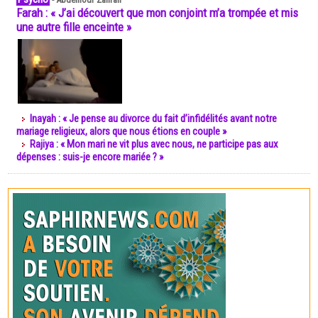
Farah : « J’ai découvert que mon conjoint m’a trompée et mis
une autre fille enceinte »
Inayah : « Je pense au divorce du fait d’infidélités avant notre
mariage religieux, alors que nous étions en couple »
Rajiya : « Mon mari ne vit plus avec nous, ne participe pas aux
dépenses : suis-je encore mariée ? »