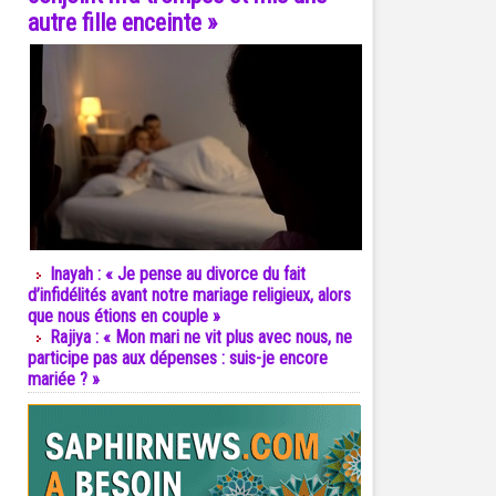
autre fille enceinte »
Inayah : « Je pense au divorce du fait
d’infidélités avant notre mariage religieux, alors
que nous étions en couple »
Rajiya : « Mon mari ne vit plus avec nous, ne
participe pas aux dépenses : suis-je encore
mariée ? »