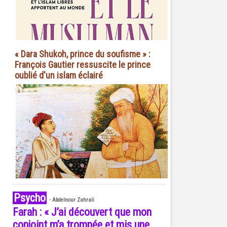
« Dara Shukoh, prince du soufisme » :
François Gautier ressuscite le prince
oublié d'un islam éclairé
Psycho
-
Abdelnour Zahrali
Farah : « J’ai découvert que mon
conjoint m’a trompée et mis une