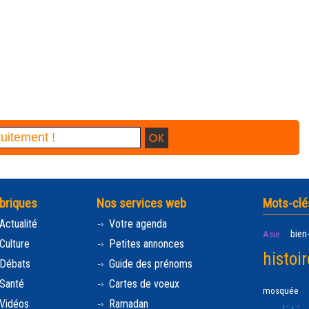
briques
Nos services web
Mots-clé
Actualité
Votre agenda
bien
Asie
Culture
Petites annonces
histoir
Débats
Guide des prénoms
Santé
Cartes de voeux
mosquée
Vidéos
Ramadan