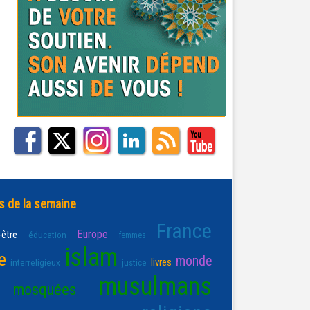
s de la semaine
France
Europe
-être
éducation
femmes
islam
e
monde
livres
interreligieux
justice
musulmans
mosquées