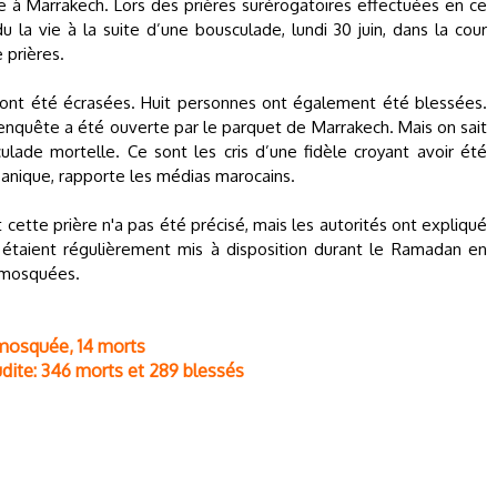
e à Marrakech. Lors des prières surérogatoires effectuées en ce
a vie à la suite d’une bousculade, lundi 30 juin, dans la cour
e prières.
ont été écrasées. Huit personnes ont également été blessées.
e enquête a été ouverte par le parquet de Marrakech. Mais on sait
ulade mortelle. Ce sont les cris d’une fidèle croyant avoir été
 panique, rapporte les médias marocains.
cette prière n'a pas été précisé, mais les autorités ont expliqué
étaient régulièrement mis à disposition durant le Ramadan en
s mosquées.
 mosquée, 14 morts
dite: 346 morts et 289 blessés