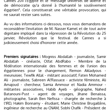
Cannes 2011 l'Egypte et le "message universel de liberté et
de démocratie qu'a donné à l'humanité le soulèvement
égyptien". Cela constituerait une véritable provocation, qui
ne saurait rester sans suites.
Au vu des informations ci-dessous, nous vous demandons de
reconsidérer l'invitation de M. Nasser Kamel et de tout autre
dignitaire impliqué dans la répression de la Révolution du 25
janvier, Révolution que le festival de Cannes a si
judicieusement choisi d'honorer cette année.
Premiers signataires :
Mogniss Abdallah - journaliste, Samir
Abdallah - cinéaste, Olfat AbdRabo - Membre de la
fédération internationale des femmes et de l'union des
égyptiennes pour le changement, Remon Akladyous -
meunuisier, Tewfik Allal - militant associatif, Faten Mohamed
Ali - journaliste, Sabreen Al'Rassace - activiste féministe, Ali
Amajoud - chercheur, Samia Ammour et Nadia Ammour -
militantes associatives, Habib Ayeb - géographe, Nahed
Batanouni-Pust - agent de voyages, Jihane Benaissa,
photographe, Sarah Ben Nefissa - chargée de recherche à
l'IRD, Hakim Bonnamy - étudiant, Marie Christine Brugaillère,
ingénieur de recherche au CNAM, Sobhi Chafik - Président de