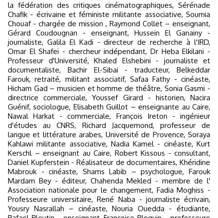
la fédération des critiques cinématographiques, Sérénade
Chafik - écrivaine et féministe militante associative, Soumia
Chouaf - chargée de mission , Raymond Collet – enseignant,
Gérard Coudougnan - enseignant, Hussein El Ganainy -
journaliste, Galila El Kadi - directeur de recherche à l'IRD,
Omar El Shafei - chercheur indépendant, Dr Heba Elkilani -
Professeur d'Université, Khaled Elshebini - journaliste et
documentaliste, Bachir El-Sibai - traducteur, Belkeddar
Farouk, retraité, militant associatif, Safaa Fathy - cinéaste,
Hicham Gad – musicien et homme de théâtre, Sonia Gasmi -
directrice commerciale, Youssef Girard - historien, Nacira
Guénif, sociologue, Elisabeth Guillot – enseignante au Caire,
Nawal Harkat - commerciale, François Ireton - ingénieur
d'études au CNRS, Richard Jacquemond, professeur de
langue et littérature arabes, Université de Provence, Soraya
Kahlawi militante associative, Nadia Kamel - cinéaste, Kurt
Kerschl – enseignant au Caire, Robert Kissous - consultant,
Daniel Kupferstein - Réalisateur de documentaires, Khéridine
Mabrouk - cinéaste, Shams Labib – psychologue, Farouk
Mardam Bey - éditeur, Chahenda Mekled - membre de l'
Association nationale pour le changement, Fadia Moghiss -
Professeure universitaire, René Naba - journaliste écrivain,
Yousry Nasrallah – cinéaste, Nouria Ouedda - étudiante,
Rafael Pleutin - enseignant, Françoise Ploquin - professeure