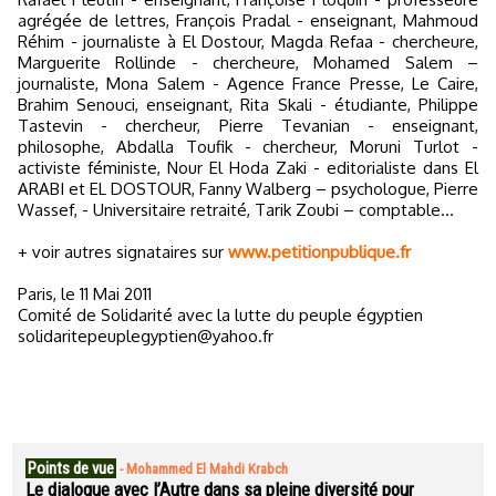
agrégée de lettres, François Pradal - enseignant, Mahmoud
Réhim - journaliste à El Dostour, Magda Refaa - chercheure,
Marguerite Rollinde - chercheure, Mohamed Salem –
journaliste, Mona Salem - Agence France Presse, Le Caire,
Brahim Senouci, enseignant, Rita Skali - étudiante, Philippe
Tastevin - chercheur, Pierre Tevanian - enseignant,
philosophe, Abdalla Toufik - chercheur, Moruni Turlot -
activiste féministe, Nour El Hoda Zaki - editorialiste dans El
ARABI et EL DOSTOUR, Fanny Walberg – psychologue, Pierre
Wassef, - Universitaire retraité, Tarik Zoubi – comptable…
+ voir autres signataires sur
www.petitionpublique.fr
Paris, le 11 Mai 2011
Comité de Solidarité avec la lutte du peuple égyptien
solidaritepeuplegyptien@yahoo.fr
Points de vue
-
Mohammed El Mahdi Krabch
Le dialogue avec l’Autre dans sa pleine diversité pour