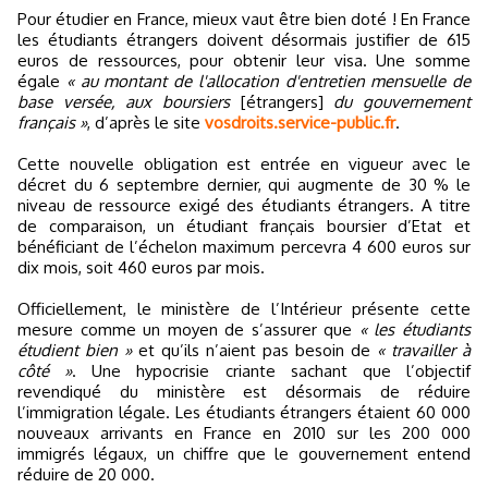
Pour étudier en France, mieux vaut être bien doté ! En France
les étudiants étrangers doivent désormais justifier de 615
euros de ressources, pour obtenir leur visa. Une somme
égale
« au montant de l'allocation d'entretien mensuelle de
base versée, aux boursiers
[étrangers]
du gouvernement
français »
, d’après le site
vosdroits.service-public.fr
.
Cette nouvelle obligation est entrée en vigueur avec le
décret du 6 septembre dernier, qui augmente de 30 % le
niveau de ressource exigé des étudiants étrangers. A titre
de comparaison, un étudiant français boursier d’Etat et
bénéficiant de l’échelon maximum percevra 4 600 euros sur
dix mois, soit 460 euros par mois.
Officiellement, le ministère de l’Intérieur présente cette
mesure comme un moyen de s’assurer que
« les étudiants
étudient bien »
et qu’ils n’aient pas besoin de
« travailler à
côté »
. Une hypocrisie criante sachant que l’objectif
revendiqué du ministère est désormais de réduire
l’immigration légale. Les étudiants étrangers étaient 60 000
nouveaux arrivants en France en 2010 sur les 200 000
immigrés légaux, un chiffre que le gouvernement entend
réduire de 20 000.