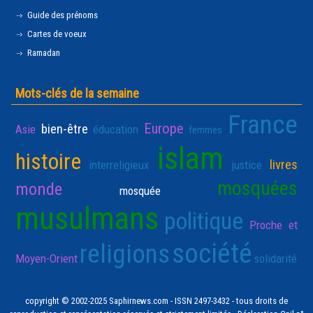
Guide des prénoms
Cartes de voeux
Ramadan
Mots-clés de la semaine
France
Europe
bien-être
Asie
éducation
femmes
islam
histoire
livres
interreligieux
justice
mosquées
monde
mosquée
musulmans
politique
Proche et
société
religions
Moyen-Orient
solidarité
copyright © 2002-2025 Saphirnews.com - ISSN 2497-3432 - tous droits de