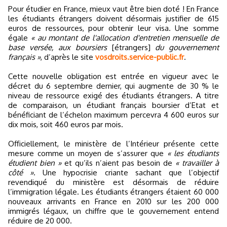
Pour étudier en France, mieux vaut être bien doté ! En France
les étudiants étrangers doivent désormais justifier de 615
euros de ressources, pour obtenir leur visa. Une somme
égale
« au montant de l'allocation d'entretien mensuelle de
base versée, aux boursiers
[étrangers]
du gouvernement
français »
, d’après le site
vosdroits.service-public.fr
.
Cette nouvelle obligation est entrée en vigueur avec le
décret du 6 septembre dernier, qui augmente de 30 % le
niveau de ressource exigé des étudiants étrangers. A titre
de comparaison, un étudiant français boursier d’Etat et
bénéficiant de l’échelon maximum percevra 4 600 euros sur
dix mois, soit 460 euros par mois.
Officiellement, le ministère de l’Intérieur présente cette
mesure comme un moyen de s’assurer que
« les étudiants
étudient bien »
et qu’ils n’aient pas besoin de
« travailler à
côté »
. Une hypocrisie criante sachant que l’objectif
revendiqué du ministère est désormais de réduire
l’immigration légale. Les étudiants étrangers étaient 60 000
nouveaux arrivants en France en 2010 sur les 200 000
immigrés légaux, un chiffre que le gouvernement entend
réduire de 20 000.