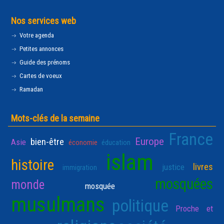
Nos services web
Votre agenda
Petites annonces
Guide des prénoms
Cartes de voeux
Ramadan
Mots-clés de la semaine
France
Europe
bien-être
Asie
économie
éducation
islam
histoire
livres
justice
immigration
mosquées
monde
mosquée
musulmans
politique
Proche et