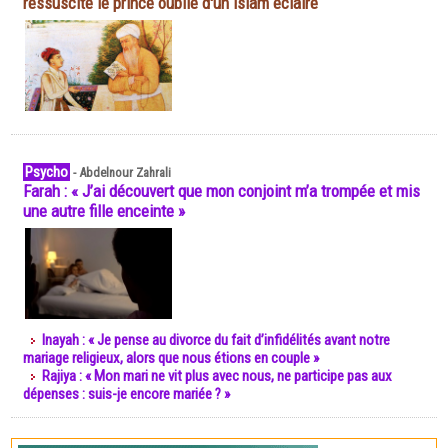
ressuscite le prince oublié d'un islam éclairé
Psycho
-
Abdelnour Zahrali
Farah : « J’ai découvert que mon conjoint m’a trompée et mis
une autre fille enceinte »
Inayah : « Je pense au divorce du fait d’infidélités avant notre
mariage religieux, alors que nous étions en couple »
Rajiya : « Mon mari ne vit plus avec nous, ne participe pas aux
dépenses : suis-je encore mariée ? »