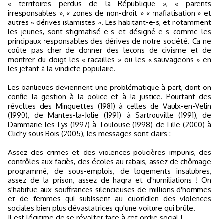
« territoires perdus de la République », « parents
irresponsables », « zones de non-droit » « mafiatisation » et
autres « dérives islamistes ». Les habitant-e-s, et notamment
les jeunes, sont stigmatisé-e-s et désigné-e-s comme les
principaux responsables des dérives de notre société. Ca ne
coûte pas cher de donner des leçons de civisme et de
montrer du doigt les « racailles » ou les « sauvageons » en
les jetant à la vindicte populaire.
Les banlieues deviennent une problématique à part, dont on
confie la gestion à la police et à la justice. Pourtant des
révoltes des Minguettes (1981) à celles de Vaulx-en-Velin
(1990), de Mantes-la-Jolie (1991) à Sartrouville (1991), de
Dammarie-les-Lys (1997) à Toulouse (1998), de Lille (2000) à
Clichy sous Bois (2005), les messages sont clairs :
Assez des crimes et des violences policières impunis, des
contrôles aux faciès, des écoles au rabais, assez de chômage
programmé, de sous-emplois, de logements insalubres,
assez de la prison, assez de hagra et d'humiliations ! On
s'habitue aux souffrances silencieuses de millions d'hommes
et de femmes qui subissent au quotidien des violences
sociales bien plus dévastatrices qu'une voiture qui brûle.
Il est légitime de se révolter face à cet ordre social !