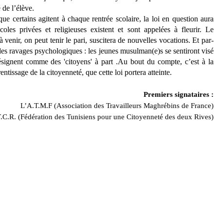
 de l’élève.
 certains agitent à chaque rentrée scolaire, la loi en question aura
coles privées et religieuses existent et sont appelées à fleurir. Le
i à venir, on peut tenir le pari, suscitera de nouvelles vocations.
Et par-
 des ravages psychologiques : les jeunes musulman(e)s se sentiront visé
désignent comme des 'citoyens' à part .Au bout du compte, c’est à la
tissage de la citoyenneté, que cette loi portera atteinte.
Premiers signataires :
L’A.T.M.F (Association des Travailleurs Maghrébins de France)
T.C.R. (Fédération des Tunisiens pour une Citoyenneté des deux Rives)