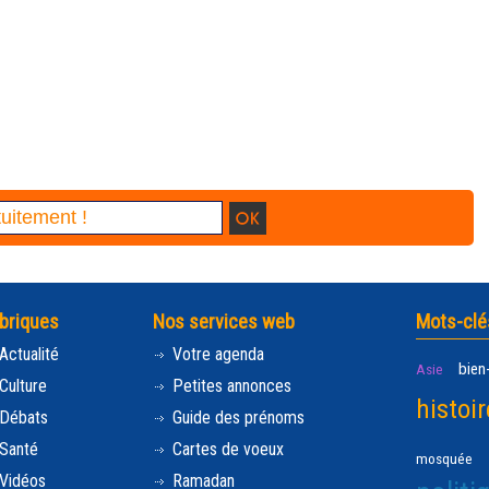
briques
Nos services web
Mots-clé
Actualité
Votre agenda
bien
Asie
Culture
Petites annonces
histoir
Débats
Guide des prénoms
Santé
Cartes de voeux
mosquée
Vidéos
Ramadan