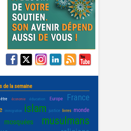
s de la semaine
France
Europe
-être
éducation
économie
islam
e
monde
justice
livres
immigration
musulmans
mosquées