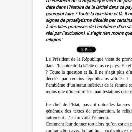
Le Président de la République vient de pron
date dans l’histoire de la laïcité dans ce pa
pourquoi faire ? Toute la question et là. Il 
signes de prosélytisme décelés par certains 
à des filles porteuses de l’emblème d’un st
réel par l’exclusion). Il s’agit rien moins 
religion'
Le Président de la République vient de pronon
dans l’histoire de la laïcité dans ce pays. En e
? Toute la question et là. Il ne s’agit plus d
décelés par certains républicains affolés.
Il
l’emblème d’un statut inférieur de la femme (cr
moins que d’interdire 'les manifestations osten
Le chef de l’Etat, passant outre les fausses
généraux des textes de préparation, la relig
autrement : l’Islam voilà l’ennemi.
Comment leur donner tort alors qu’on est en p
contradiction avec la tradition pacificatrice d