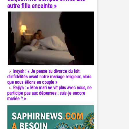
autre fille enceinte »
Inayah : « Je pense au divorce du fait
d’infidélités avant notre mariage religieux, alors
que nous étions en couple »
Rajiya : « Mon mari ne vit plus avec nous, ne
participe pas aux dépenses : suis-je encore
mariée ? »