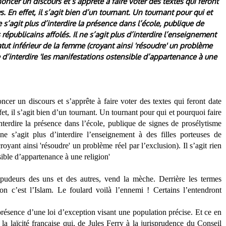
oncer un discours et s’apprête à faire voter des textes qui feront
ys. En effet, il s’agit bien d’un tournant. Un tournant pour qui et
ne s’agit plus d’interdire la présence dans l’école, publique de
républicains affolés. Il ne s’agit plus d’interdire l’enseignement
atut inférieur de la femme (croyant ainsi 'résoudre' un problème
que d’interdire 'les manifestations ostensible d’appartenance à une
cer un discours et s’apprête à faire voter des textes qui feront date
ffet, il s’agit bien d’un tournant. Un tournant pour qui et pourquoi faire
’interdire la présence dans l’école, publique de signes de prosélytisme
 ne s’agit plus d’interdire l’enseignement à des filles porteuses de
oyant ainsi 'résoudre' un problème réel par l’exclusion). Il s’agit rien
sible d’appartenance à une religion'
 pudeurs des uns et des autres, vend la mèche. Derrière les termes
ion c’est l’Islam.
Le foulard voilà l’ennemi !
Certains l’entendront
résence d’une loi d’exception visant une population précise. Et ce en
e la laïcité française qui, de Jules Ferry à la jurisprudence du Conseil