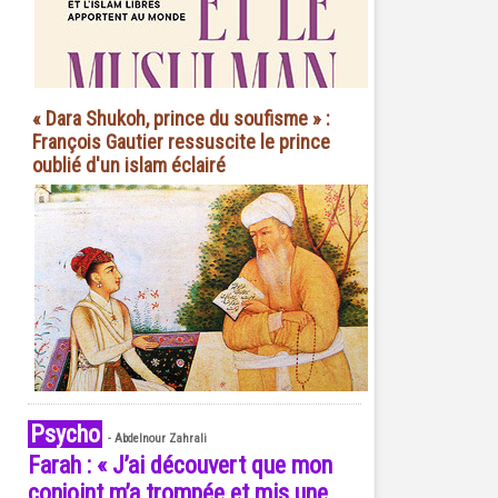
« Dara Shukoh, prince du soufisme » :
François Gautier ressuscite le prince
oublié d'un islam éclairé
Psycho
-
Abdelnour Zahrali
Farah : « J’ai découvert que mon
conjoint m’a trompée et mis une