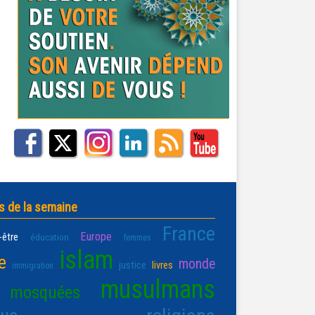
s de la semaine
France
Europe
-être
éducation
femmes
islam
e
monde
justice
livres
immigration
musulmans
mosquées