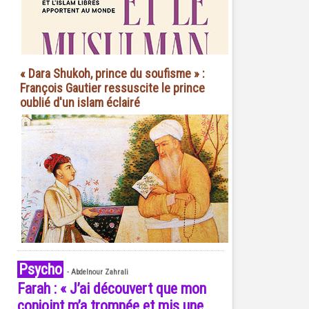
« Dara Shukoh, prince du soufisme » :
François Gautier ressuscite le prince
oublié d'un islam éclairé
Psycho
-
Abdelnour Zahrali
Farah : « J’ai découvert que mon
conjoint m’a trompée et mis une