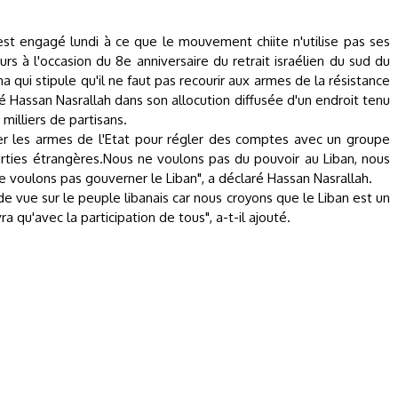
est engagé lundi à ce que le mouvement chiite n'utilise pas ses
urs à l'occasion du 8e anniversaire du retrait israélien du sud du
ha qui stipule qu'il ne faut pas recourir aux armes de la résistance
ré Hassan Nasrallah dans son allocution diffusée d'un endroit tenu
milliers de partisans.
liser les armes de l'Etat pour régler des comptes avec un groupe
arties étrangères.Nous ne voulons pas du pouvoir au Liban, nous
e voulons pas gouverner le Liban", a déclaré Hassan Nasrallah.
e vue sur le peuple libanais car nous croyons que le Liban est un
a qu'avec la participation de tous", a-t-il ajouté.