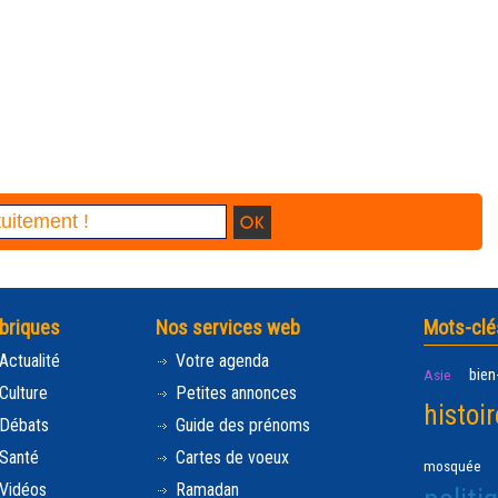
briques
Nos services web
Mots-clé
Actualité
Votre agenda
bien
Asie
Culture
Petites annonces
histoir
Débats
Guide des prénoms
Santé
Cartes de voeux
mosquée
Vidéos
Ramadan