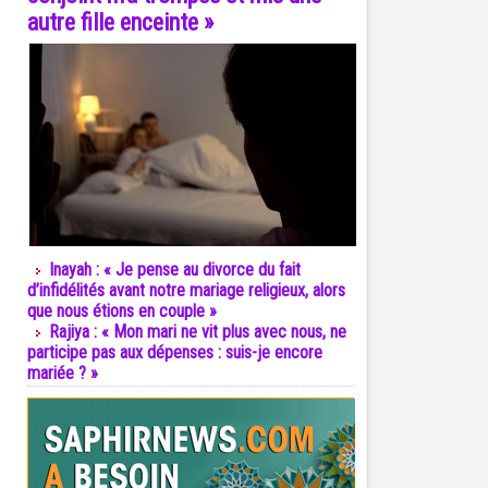
autre fille enceinte »
Inayah : « Je pense au divorce du fait
d’infidélités avant notre mariage religieux, alors
que nous étions en couple »
Rajiya : « Mon mari ne vit plus avec nous, ne
participe pas aux dépenses : suis-je encore
mariée ? »