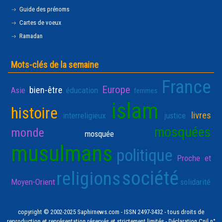
Guide des prénoms
Cartes de voeux
Ramadan
Mots-clés de la semaine
France
Europe
bien-être
Asie
éducation
femmes
islam
histoire
livres
interreligieux
justice
mosquées
monde
mosquée
musulmans
politique
Proche et
société
religions
Moyen-Orient
solidarité
copyright © 2002-2025 Saphirnews.com - ISSN 2497-3432 - tous droits de
reproduction et représentation réservés et strictement limités - Déclaration Cnil n°