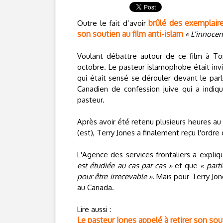
brûlé des exemplair
Outre le fait d’avoir
son soutien au film anti-islam
« L’innoce
Voulant débattre autour de ce film à Toro
octobre. Le pasteur islamophobe était invi
qui était sensé se dérouler devant le parl
Canadien de confession juive qui a indi
pasteur.
Après avoir été retenu plusieurs heures au 
(est), Terry Jones a finalement reçu l'ordre
L'Agence des services frontaliers a expl
est étudiée au cas par cas »
et que
« part
pour être irrecevable »
. Mais pour Terry Jo
au Canada.
Lire aussi :
Le pasteur Jones appelé à retirer son sou