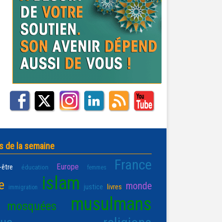
s de la semaine
France
Europe
-être
éducation
femmes
islam
e
monde
justice
livres
immigration
musulmans
mosquées