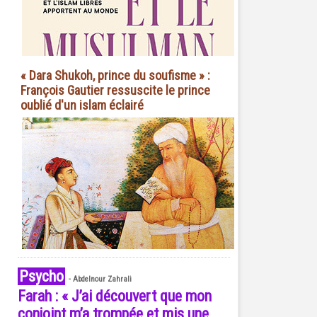
« Dara Shukoh, prince du soufisme » :
François Gautier ressuscite le prince
oublié d'un islam éclairé
Psycho
-
Abdelnour Zahrali
Farah : « J’ai découvert que mon
conjoint m’a trompée et mis une