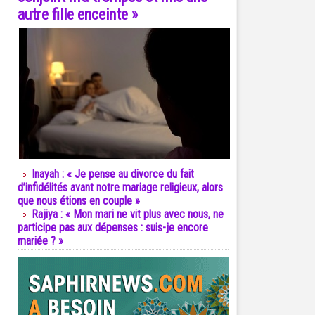
autre fille enceinte »
Inayah : « Je pense au divorce du fait
d’infidélités avant notre mariage religieux, alors
que nous étions en couple »
Rajiya : « Mon mari ne vit plus avec nous, ne
participe pas aux dépenses : suis-je encore
mariée ? »