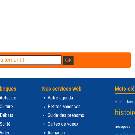
briques
Nos services web
Mots-clé
Actualité
Votre agenda
bien
Asie
Culture
Petites annonces
histoir
Débats
Guide des prénoms
Santé
Cartes de voeux
mosquée
Vidéos
Ramadan