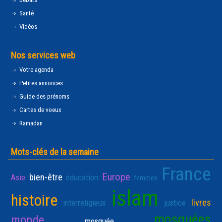
Santé
Vidéos
Nos services web
Votre agenda
Petites annonces
Guide des prénoms
Cartes de voeux
Ramadan
Mots-clés de la semaine
France
Europe
bien-être
Asie
éducation
femmes
islam
histoire
livres
interreligieux
justice
mosquées
monde
mosquée