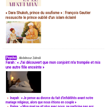
« Dara Shukoh, prince du soufisme » : François Gautier
ressuscite le prince oublié d'un islam éclairé
Psycho
-
Abdelnour Zahrali
Farah : « J’ai découvert que mon conjoint m’a trompée et mis
une autre fille enceinte »
Inayah : « Je pense au divorce du fait d’infidélités avant notre
mariage religieux, alors que nous étions en couple »
Rajiya : « Mon mari ne vit plus avec nous, ne participe pas aux