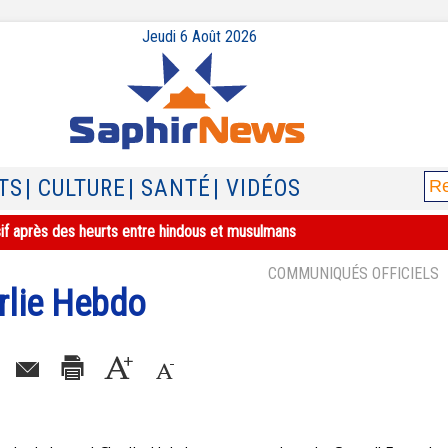
Jeudi 6 Août 2026
TS
| CULTURE
| SANTÉ
| VIDÉOS
sif après des heurts entre hindous et musulmans
COMMUNIQUÉS OFFICIELS
rlie Hebdo