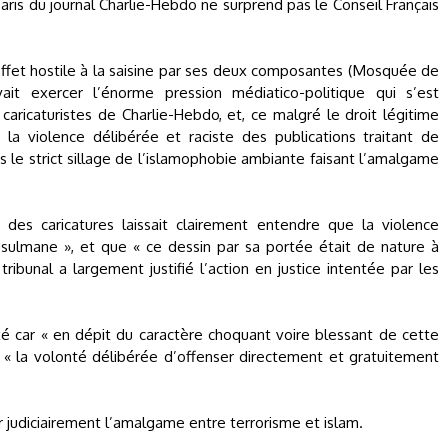
Paris du journal Charlie-Hebdo ne surprend pas le Conseil Français
l’effet hostile à la saisine par ses deux composantes (Mosquée de
it exercer l’énorme pression médiatico-politique qui s’est
aricaturistes de Charlie-Hebdo, et, ce malgré le droit légitime
a violence délibérée et raciste des publications traitant de
 le strict sillage de l’islamophobie ambiante faisant l’amalgame
des caricatures laissait clairement entendre que la violence
musulmane », et que « ce dessin par sa portée était de nature à
ibunal a largement justifié l’action en justice intentée par les
é car « en dépit du caractère choquant voire blessant de cette
nal « la volonté délibérée d’offenser directement et gratuitement
 judiciairement l’amalgame entre terrorisme et islam.