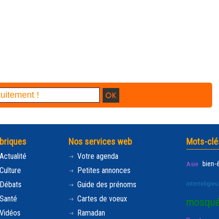
briques
Nos services web
Mots-clé
Actualité
Votre agenda
bien-
Asie
Culture
Petites annonces
interreligieu
Débats
Guide des prénoms
Santé
Cartes de voeux
mosqu
Vidéos
Ramadan