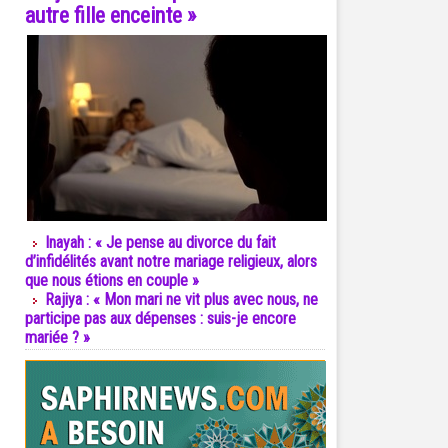
autre fille enceinte »
Inayah : « Je pense au divorce du fait
d’infidélités avant notre mariage religieux, alors
que nous étions en couple »
Rajiya : « Mon mari ne vit plus avec nous, ne
participe pas aux dépenses : suis-je encore
mariée ? »