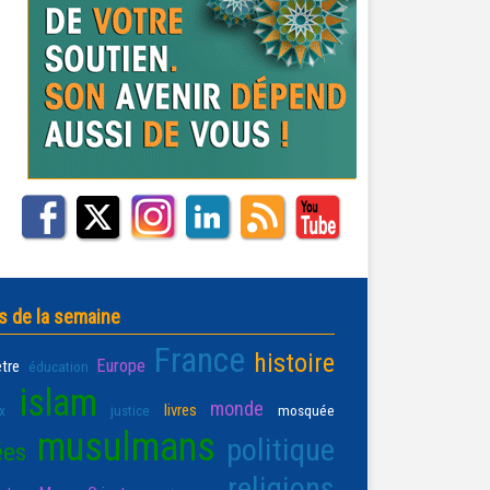
s de la semaine
France
histoire
Europe
être
éducation
islam
monde
livres
x
justice
mosquée
musulmans
politique
ées
religions