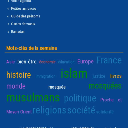
Votre agenda
Petites annonces
Guide des prénoms
Cartes de voeux
Ramadan
Mots-clés de la semaine
France
Europe
bien-être
Asie
économie
éducation
islam
histoire
livres
justice
immigration
mosquées
monde
mosquée
musulmans
politique
Proche et
religions
société
Moyen-Orient
solidarité