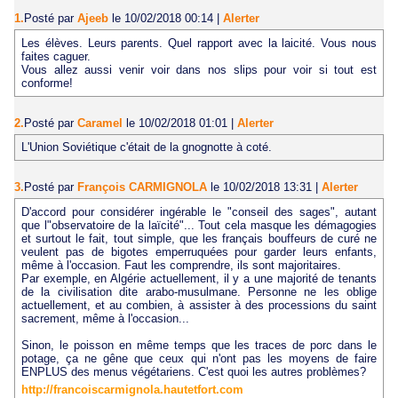
1.
Posté par
Ajeeb
le 10/02/2018 00:14
|
Alerter
Les élèves. Leurs parents. Quel rapport avec la laicité. Vous nous
faites caguer.
Vous allez aussi venir voir dans nos slips pour voir si tout est
conforme!
2.
Posté par
Caramel
le 10/02/2018 01:01
|
Alerter
L'Union Soviétique c'était de la gnognotte à coté.
3.
Posté par
François CARMIGNOLA
le 10/02/2018 13:31
|
Alerter
D'accord pour considérer ingérable le "conseil des sages", autant
que l"observatoire de la laïcité"... Tout cela masque les démagogies
et surtout le fait, tout simple, que les français bouffeurs de curé ne
veulent pas de bigotes emperruquées pour garder leurs enfants,
même à l'occasion. Faut les comprendre, ils sont majoritaires.
Par exemple, en Algérie actuellement, il y a une majorité de tenants
de la civilisation dite arabo-musulmane. Personne ne les oblige
actuellement, et au combien, à assister à des processions du saint
sacrement, même à l'occasion...
Sinon, le poisson en même temps que les traces de porc dans le
potage, ça ne gêne que ceux qui n'ont pas les moyens de faire
ENPLUS des menus végétariens. C'est quoi les autres problèmes?
http://francoiscarmignola.hautetfort.com