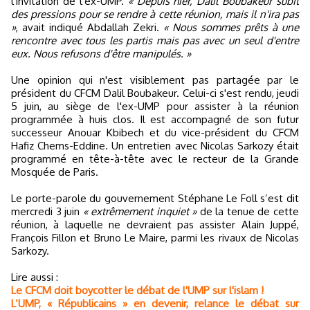
l'invitation de l'ex-UMP.
« Depuis hier, Dalil Boubakeur subit
des pressions pour se rendre à cette réunion, mais il n'ira pas
»
, avait indiqué Abdallah Zekri.
« Nous sommes prêts à une
rencontre avec tous les partis mais pas avec un seul d'entre
eux. Nous refusons d'être manipulés. »
Une opinion qui n'est visiblement pas partagée par le
président du CFCM Dalil Boubakeur. Celui-ci s'est rendu, jeudi
5 juin, au siège de l'ex-UMP pour assister à la réunion
programmée à huis clos. Il est accompagné de son futur
successeur Anouar Kbibech et du vice-président du CFCM
Hafiz Chems-Eddine. Un entretien avec Nicolas Sarkozy était
programmé en tête-à-tête avec le recteur de la Grande
Mosquée de Paris.
Le porte-parole du gouvernement Stéphane Le Foll s’est dit
mercredi 3 juin
« extrêmement inquiet »
de la tenue de cette
réunion, à laquelle ne devraient pas assister Alain Juppé,
François Fillon et Bruno Le Maire, parmi les rivaux de Nicolas
Sarkozy.
Lire aussi :
Le CFCM doit boycotter le débat de l'UMP sur l'islam !
L’UMP, « Républicains » en devenir, relance le débat sur