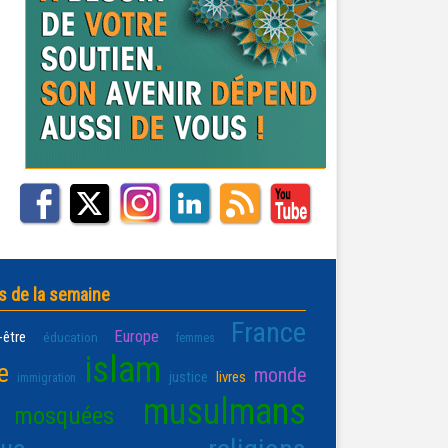
s de la semaine
France
Europe
-être
éducation
femmes
islam
e
monde
justice
livres
immigration
musulmans
mosquées