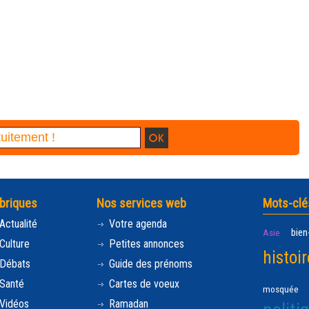
briques
Nos services web
Mots-clé
Actualité
Votre agenda
bien
Asie
Culture
Petites annonces
histoir
Débats
Guide des prénoms
Santé
Cartes de voeux
mosquée
Vidéos
Ramadan