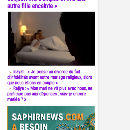
autre fille enceinte »
Inayah : « Je pense au divorce du fait
d’infidélités avant notre mariage religieux, alors
que nous étions en couple »
Rajiya : « Mon mari ne vit plus avec nous, ne
participe pas aux dépenses : suis-je encore
mariée ? »