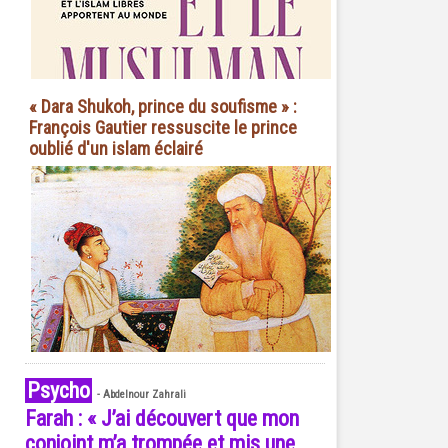
« Dara Shukoh, prince du soufisme » :
François Gautier ressuscite le prince
oublié d'un islam éclairé
Psycho
-
Abdelnour Zahrali
Farah : « J’ai découvert que mon
conjoint m’a trompée et mis une