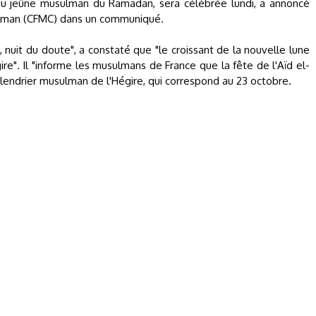
in du jeûne musulman du Ramadan, sera célébrée lundi, a annoncé
sulman (CFMC) dans un communiqué.
nuit du doute", a constaté que "le croissant de la nouvelle lune
re". Il "informe les musulmans de France que la fête de l'Aïd el-
 calendrier musulman de l'Hégire, qui correspond au 23 octobre.