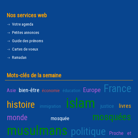
Nos services web
Votre agenda
Petites annonces
Guide des prénoms
Cartes de voeux
Ramadan
Mots-clés de la semaine
France
Europe
bien-être
Asie
économie
éducation
islam
histoire
livres
justice
immigration
mosquées
monde
mosquée
musulmans
politique
Proche et