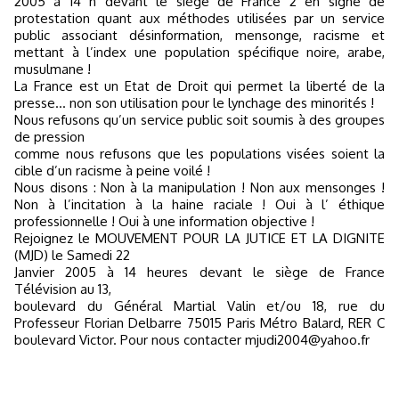
2005 à 14 h devant le siège de France 2 en signe de
protestation quant aux méthodes utilisées par un service
public associant désinformation, mensonge, racisme et
mettant à l’index une population spécifique noire, arabe,
musulmane !
La France est un Etat de Droit qui permet la liberté de la
presse… non son utilisation pour le lynchage des minorités !
Nous refusons qu’un service public soit soumis à des groupes
de pression
comme nous refusons que les populations visées soient la
cible d’un racisme à peine voilé !
Nous disons : Non à la manipulation ! Non aux mensonges !
Non à l’incitation à la haine raciale ! Oui à l’ éthique
professionnelle ! Oui à une information objective !
Rejoignez le MOUVEMENT POUR LA JUTICE ET LA DIGNITE
(MJD) le Samedi 22
Janvier 2005 à 14 heures devant le siège de France
Télévision au 13,
boulevard du Général Martial Valin et/ou 18, rue du
Professeur Florian Delbarre 75015 Paris Métro Balard, RER C
boulevard Victor. Pour nous contacter mjudi2004@yahoo.fr