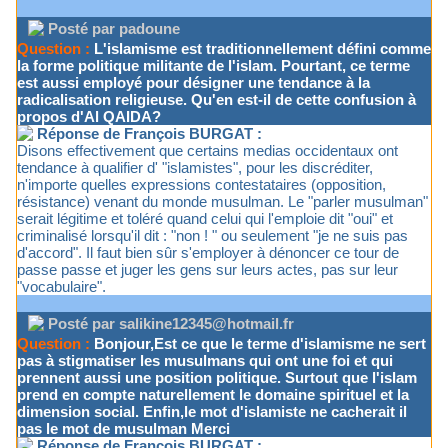
Posté par padoune
Question :
L'islamisme est traditionnellement défini comme
la forme politique militante de l'islam. Pourtant, ce terme
est aussi employé pour désigner une tendance à la
radicalisation religieuse. Qu'en est-il de cette confusion à
propos d'Al QAIDA?
Réponse de François BURGAT :
Disons effectivement que certains medias occidentaux ont
tendance à qualifier d' "islamistes", pour les discréditer,
n'importe quelles expressions contestataires (opposition,
résistance) venant du monde musulman. Le "parler musulman"
serait légitime et toléré quand celui qui l'emploie dit "oui" et
criminalisé lorsqu'il dit : "non ! " ou seulement "je ne suis pas
d'accord". Il faut bien sûr s'employer à dénoncer ce tour de
passe passe et juger les gens sur leurs actes, pas sur leur
"vocabulaire".
Posté par salikine12345@hotmail.fr
Question :
Bonjour,Est ce que le terme d'islamisme ne sert
pas à stigmatiser les musulmans qui ont une foi et qui
prennent aussi une position politique. Surtout que l'islam
prend en compte naturellement le domaine spirituel et la
dimension social. Enfin,le mot d'islamiste ne cacherait il
pas le mot de musulman Merci
Réponse de François BURGAT :