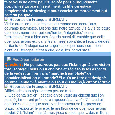
faite vous de cette peur suscitée par un mouvement
populaire? Est-ce un sentiment justifié ou est-ce
simplement une stratégie pour écarter un mouvement qui
part du peuple?
Réponse de François BURGAT :
Vieille question que la relation du monde occidental aux
courants islamistes. Disons que notre attitude vis à vis de ceux
que nous nommons aujourd'hui les "intégristes" ou les
"terroristes" est à bien des égards aussi discutable que celle
que nous avons eu, dans les années soixante, à l'égard de ces
militants de l'indépendance algérienne que nous nommions
alors les "fellagas" c'est à dire, déjà, les "terroristes".
Posté par ledaron
Question :
Ne pensez-vous pas que l'Islam qui à une vision
totalisante(au sens ou il englobe et régit tous les aspects
de la vie)est un frein à la "marche triomphale" de
l'occidentalisation du monde?Et qu'à ce titre est désigné
comme l'ennemi à abattre ou tout du moins,à circonscrire?
Réponse de François BURGAT :
Difficile de vous répondre en peu de mots.
L'"Occidentalisation", est elle à vos yeux un objectif que l'on
peut légitimement prétendre imposer à la planète? Il faudrait
que l'on sache ce que recouvre le contenu de l'expression.
S'agit il d'exporter le pire ou le meilleur de ce que nous avons
produit ? L'"Islam" n'est à mes yeux que ce que.... des millions