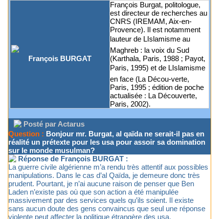
François Burgat, politologue,
est directeur de recherches au
CNRS (IREMAM, Aix-en-
Provence). Il est notamment
lauteur de LIslamisme au
Maghreb : la voix du Sud
François BURGAT
(Karthala, Paris, 1988 ; Payot,
Paris, 1995) et de LIslamisme
en face (La Décou-verte,
Paris, 1995 ; édition de poche
actualisée : La Découverte,
Paris, 2002).
Posté par Actarus
Question :
Bonjour mr. Burgat, al qaïda ne serait-il pas en
réalité un prétexte pour les usa pour assoir sa domination
sur le monde musulman?
Réponse de François BURGAT :
La guerre civile algérienne m’a rendu très attentif aux possibles
manipulations. Dans le cas d’al Qaïda, je demeure donc très
prudent. Pourtant, je n’ai aucune raison de penser que Ben
Laden n’existe pas où que son action a été manipulée
massivement par des services quels qu’ils soient. Il existe
sans aucun doute des gens convaincus que seul une réponse
violente peut affecter la politique étrangère des usa.