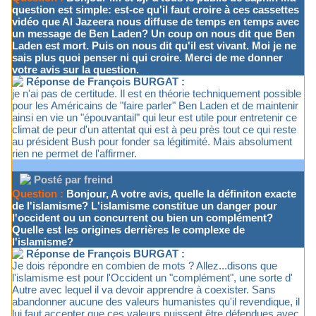
question est simple: est-ce qu'il faut croire à ces cassettes
vidéo que Al Jazeera nous diffuse de temps en temps avec
un message de Ben Laden? Un coup on nous dit que Ben
Laden est mort. Puis on nous dit qu'il est vivant. Moi je ne
sais plus quoi penser ni qui croire. Merci de me donner
votre avis sur la question.
Réponse de François BURGAT :
je n'ai pas de certitude. Il est en théorie techniquement possible
pour les Américains de "faire parler" Ben Laden et de maintenir
ainsi en vie un "épouvantail" qui leur est utile pour entretenir ce
climat de peur d'un attentat qui est à peu près tout ce qui reste
au président Bush pour fonder sa légitimité. Mais absolument
rien ne permet de l'affirmer.
Posté par freind
Question :
Bonjour, A votre avis, quelle la définiton exacte
de l'islamisme? L'islamisme constitue un danger pour
l'occident ou un concurrent ou bien un complément?
Quelle est les origines derrières le complexe de
l'islamisme?
Réponse de François BURGAT :
Je dois répondre en combien de mots ? Allez...disons que
l'islamisme est pour l'Occident un "complément", une sorte d'
Autre avec lequel il va devoir apprendre à coexister. Sans
abandonner aucune des valeurs humanistes qu'il revendique, il
lui faut accepter que ces valeurs puissent être défendues avec