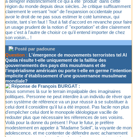
à dénigrer indistinctement ce qui a été "produit" dans cette
région du monde depuis deux siècles. Je critique suffisamment
clairement le versant "noir" de l'expansion occidentale pour
avoir le droit de ne pas sous estimer le coté lumineux, qui
existe, tant s'en faut ! Tout à fait d'accord en revanche pour faire
un usage prudent de la notion d' "exportation" et dire clairement
que c'est à l'autre de choisir ce qu'il entend importer de chez
son voisin... !
Posté par padoune
Question :
L'émergence de mouvements terroristes tel Al
Qaida résulte t-elle uniquement de la faillite des
gouvernements des pays dits musulmans et de
l'impérialisme américain ou porte t-elle en germe l'intention
implicite d'établissement d'une gouvernance musulmane
mondiale?
Réponse de François BURGAT :
Nous sommes là sur le terrain impalpable des imaginaires
politiques. Personne ne peut interdire à un individu de rêver que
son système de référence va un jour réussir à se substituer à
celui dont il considère qu'il lui a été imposé. Pas facile non plus
d'empêcher celui dont le monopole idéologique vacille de
redouter plus que nécessaire les réferences de ses voisins.
Voilà pour la donne du présent ! Pour le futur, je préfère
modestement en appeler à "Madame Soleil", la voyante de mon
adolescence. et me contenter de défendre avec acharnement