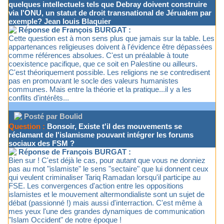
quelques intellectuels tels que Debray doivent construire
via l'ONU, un statut de droit transnational de Jérualem par
exemple? Jean louis Blaquier
Réponse de François BURGAT :
Cette question est à mon sens plus que jamais sur la table. Les
appartenances religieuses doivent à l'évidence être dépassées
comme références absolues. C'est un préalable à toute
coexistence pacifique, que ce soit en Palestine ou ailleurs.
C'est théoriquement possible. Les religions ne se contredisent
pas en promouvant le socle des valeurs humanistes
communes. Mais entre la théorie et la pratique...il y a les
conflits d'intérêts...
Posté par Boulid
Question :
Bonsoir, Existe t'il des mouvements se
réclamant de l'islamisme pouvant intégrer les forums
sociaux des FSM ?
Réponse de François BURGAT :
Bien sur ! C'est déjà le cas, pour autant que vous ne donniez
pas au mot "islamiste" le sens "sectaire" que lui donnent ceux
qui veulent criminaliser Tariq Ramadan lorsqu'il participe au
FSE. Les convergences d'action entre les oppositions
islamistes et le mouvement altermondialiste sont un sujet de
débat (passionné !) mais aussi d'interraction. C'est même à
mes yeux l'une des grandes dynamiques de communication
"Islam Occident" de notre époque !