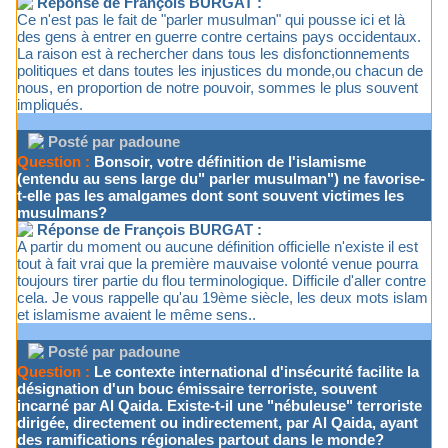
Réponse de François BURGAT :
Ce n'est pas le fait de "parler musulman" qui pousse ici et là
des gens à entrer en guerre contre certains pays occidentaux.
La raison est à rechercher dans tous les disfonctionnements
politiques et dans toutes les injustices du monde,ou chacun de
nous, en proportion de notre pouvoir, sommes le plus souvent
impliqués.
Posté par padoune
Question :
Bonsoir, votre définition de l'islamisme
(entendu au sens large du" parler musulman") ne favorise-
t-elle pas les amalgames dont sont souvent victimes les
musulmans?
Réponse de François BURGAT :
A partir du moment ou aucune définition officielle n'existe il est
tout à fait vrai que la première mauvaise volonté venue pourra
toujours tirer partie du flou terminologique. Difficile d'aller contre
cela. Je vous rappelle qu'au 19ème siècle, les deux mots islam
et islamisme avaient le même sens..
Posté par padoune
Question :
Le contexte international d'insécurité facilite la
désignation d'un bouc émissaire terroriste, souvent
incarné par Al Qaida. Existe-t-il une "nébuleuse" terroriste
dirigée, directement ou indirectement, par Al Qaida, ayant
des ramifications régionales partout dans le monde?