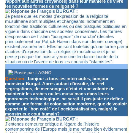
rapport aux autres croyances) dans leur manière de vivre
les nouvelles formes de religosité ?
Réponse de François BURGAT :
Je pense que les modes d'expression de la religiosité
musulmane sont multiples et changeants, notamment en
fonction des traditions culturelles ou des pratiques politiques en
vigueur dans chacune des sociétés concernées. Les formes
d'expression de l''islam "bourgeois" de marché' (décrites
principalement par Patrick Haenni dans son dernier ouvrage)
existent assurément. Elles ne sont toutefois qu'une forme parmi
d'autres d'expression de la religiosité musulmane et je ne
pense pas que l'on puisse y voir une tendance lourde de la
situation ou de l'avenir de tous les courants "islamistes".
Posté par LAGNO
Question :
bonjour a tous les internautes, bonjour
monsieur Burgat. Apres autant d'insulte, de reel
segregations, de mensonges d'etat et une volonté de
maintenir les arabes ou les musulmans dans leurs
ignorances technologique, ne serait il pas juste de definir
comme une forme de colonisation moderne, que de vouloir
exporter le "bon coté" de l'occidentalisation, malgré le
monstrueux cout humain?
Réponse de François BURGAT :
J'entends demeurer critique à l'égard de l'histoire
contemporaine de l'Europe mais je me refuse bien évidemment