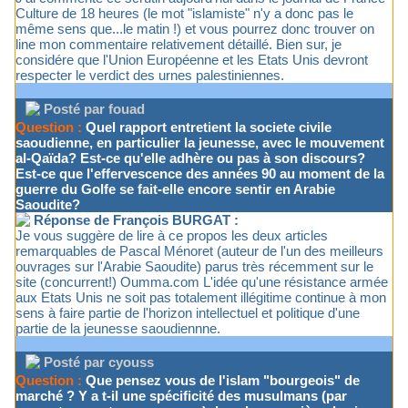
Culture de 18 heures (le mot "islamiste" n'y a donc pas le
même sens que...le matin !) et vous pourrez donc trouver on
line mon commentaire relativement détaillé. Bien sur, je
considére que l'Union Européenne et les Etats Unis devront
respecter le verdict des urnes palestiniennes.
Posté par fouad
Question :
Quel rapport entretient la societe civile
saoudienne, en particulier la jeunesse, avec le mouvement
al-Qaïda? Est-ce qu'elle adhère ou pas à son discours?
Est-ce que l'effervescence des années 90 au moment de la
guerre du Golfe se fait-elle encore sentir en Arabie
Saoudite?
Réponse de François BURGAT :
Je vous suggère de lire à ce propos les deux articles
remarquables de Pascal Ménoret (auteur de l'un des meilleurs
ouvrages sur l'Arabie Saoudite) parus très récemment sur le
site (concurrent!) Oumma.com L'idée qu'une résistance armée
aux Etats Unis ne soit pas totalement illégitime continue à mon
sens à faire partie de l'horizon intellectuel et politique d'une
partie de la jeunesse saoudiennne.
Posté par cyouss
Question :
Que pensez vous de l'islam "bourgeois" de
marché ? Y a t-il une spécificité des musulmans (par