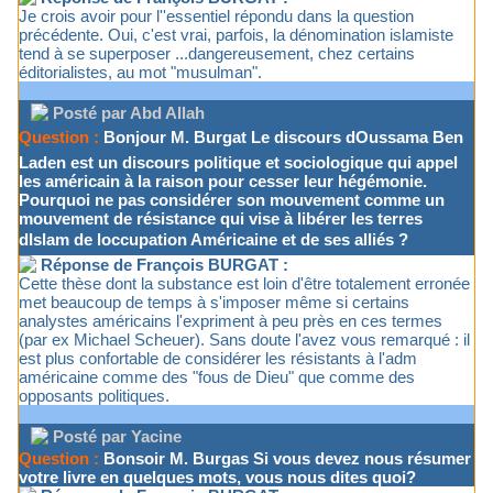
Je crois avoir pour l''essentiel répondu dans la question
précédente. Oui, c'est vrai, parfois, la dénomination islamiste
tend à se superposer ...dangereusement, chez certains
éditorialistes, au mot "musulman".
Posté par Abd Allah
Question :
Bonjour M. Burgat Le discours dOussama Ben
Laden est un discours politique et sociologique qui appel
les américain à la raison pour cesser leur hégémonie.
Pourquoi ne pas considérer son mouvement comme un
mouvement de résistance qui vise à libérer les terres
dIslam de loccupation Américaine et de ses alliés ?
Réponse de François BURGAT :
Cette thèse dont la substance est loin d'être totalement erronée
met beaucoup de temps à s'imposer même si certains
analystes américains l'expriment à peu près en ces termes
(par ex Michael Scheuer). Sans doute l'avez vous remarqué : il
est plus confortable de considérer les résistants à l'adm
américaine comme des "fous de Dieu" que comme des
opposants politiques.
Posté par Yacine
Question :
Bonsoir M. Burgas Si vous devez nous résumer
votre livre en quelques mots, vous nous dites quoi?