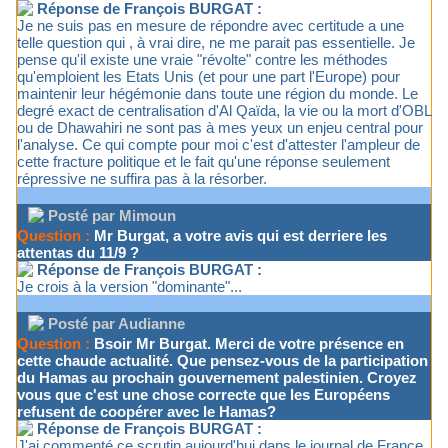
Réponse de François BURGAT :
Je ne suis pas en mesure de répondre avec certitude a une
telle question qui , à vrai dire, ne me parait pas essentielle. Je
pense qu'il existe une vraie "révolte" contre les méthodes
qu'emploient les Etats Unis (et pour une part l'Europe) pour
maintenir leur hégémonie dans toute une région du monde. Le
degré exact de centralisation d'Al Qaïda, la vie ou la mort d'OBL
ou de Dhawahiri ne sont pas à mes yeux un enjeu central pour
l'analyse. Ce qui compte pour moi c'est d'attester l'ampleur de
cette fracture politique et le fait qu'une réponse seulement
répressive ne suffira pas à la résorber.
Posté par Mimoun
Question :
Mr Burgat, a votre avis qui est derriere les
attentas du 11/9 ?
Réponse de François BURGAT :
Je crois à la version "dominante"...
Posté par Audianne
Question :
Bsoir Mr Burgat. Merci de votre présence en
cette chaude actualité. Que pensez-vous de la participation
du Hamas au prochain gouvernement palestinien. Croyez
vous que c'est une chose correcte que les Européens
refusent de coopérer avec le Hamas?
Réponse de François BURGAT :
J'ai commenté ce scrutin aujourd'hui dans le journal de France