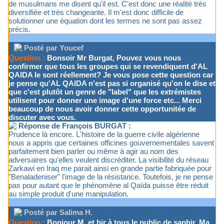
de musulmans me disent qu'il est. C'est donc une réalité très
diversifiée et très changeante. Il m'est donc difficile de
solutionner une équation dont les termes ne sont pas assez
précis.
Posté par Youcef
Question :
Bonsoir Mr Burgat, Pouvez vous nous
confirmer que tous les groupes qui se revendiquent d'AL
QAIDA le sont réellement? Je vous pose cette question car
je pense qu'AL QAIDA n'est pas si organisé qu'on le dise et
que c'est plutôt un genre de "label" que les extrémistes
utilisent pour donner une image d'une force etc... Merci
beaucoup de nous avoir donner cette opportunitée de
discuter avec vous.
Réponse de François BURGAT :
Prudence là encore. L'histoire de la guerre civile algérienne
nous a appris que certaines officines gouvernementales savent
parfaitement bien parler ou même à agir au nom des
adversaires qu'elles veulent discréditer. La visibilité du réseau
Zarkawi en Iraq me parait ainsi en grande partie fabriquée pour
"Benaladeniser" l'image de la résistance. Toutefois, je ne pense
pas pour autant que le phénomène al Qaïda puisse être réduit
au simple produit d'une manipulation.
Posté par Salima H.
Question :
Bonjour M. et bjr à tous le public de saphir. Ma