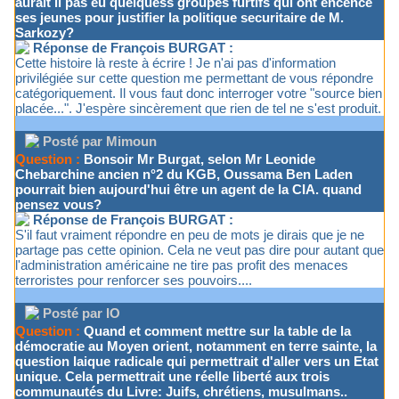
aurait il pas eu quelquess groupes furtifs qui ont encencé
ses jeunes pour justifier la politique securitaire de M.
Sarkozy?
Réponse de François BURGAT :
Cette histoire là reste à écrire ! Je n'ai pas d'information
privilégiée sur cette question me permettant de vous répondre
catégoriquement. Il vous faut donc interroger votre "source bien
placée...". J'espère sincèrement que rien de tel ne s'est produit.
Posté par Mimoun
Question :
Bonsoir Mr Burgat, selon Mr Leonide
Chebarchine ancien n°2 du KGB, Oussama Ben Laden
pourrait bien aujourd'hui être un agent de la CIA. quand
pensez vous?
Réponse de François BURGAT :
S'il faut vraiment répondre en peu de mots je dirais que je ne
partage pas cette opinion. Cela ne veut pas dire pour autant que
l'administration américaine ne tire pas profit des menaces
terroristes pour renforcer ses pouvoirs....
Posté par IO
Question :
Quand et comment mettre sur la table de la
démocratie au Moyen orient, notamment en terre sainte, la
question laique radicale qui permettrait d'aller vers un Etat
unique. Cela permettrait une réelle liberté aux trois
communautés du Livre: Juifs, chrétiens, musulmans..