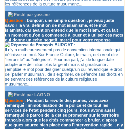
les références de la culture musulmane....
Posté par yassine
Question :
bonjour, une simple question , je veux juste
savoir la vrai definition de mot islamisme, et le mot
islamiste, car avant,on entend que le mot islam, et ça fait
un moment qu'on a commencé à jouer et à utilser ces mots
qui donne un echo negatif. merci pour votre reponse
Réponse de François BURGAT :
Il n'y a malheureusement pas de convention internationale qui
définisse ce mot. Sur France Culture, le matin, cela veut dire
"terroriste" ou "intégriste". Pour ma part, j'ai de longue date
adopté une définition plus large et moins stigmatisante :
j'emploie le mot pour désigner quelqu'un qui revendique le droit
de "parler musulman", de s'exprimer, de défendre ses droits en
se servant des références de la culture religieuse
musulmane....
Posté par LAGNO
Question :
Pendant la revolte des jeunes, vous avez
remarqué l'immobilisation de la police et de tout les
services de l'etat pendant cinq jours, nous avons aussi
remarqué le patron de la dst se promener sur le territoire
français alors que les cités commencer a bruler. d'apres
quelques source bien placé dans l'intervention rapide... n'y