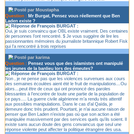
Posté par Moustapha
Question :
Mr Burgat, Pensez vous réellement que Ben
Laden existe ?
Réponse de François BURGAT :
Oui, je suis convaincu que OBL existe vraiment. Des centaines
de personnes l’ont rencontré. $ Je vous suggère de lire les
passionnantes mémoires du journaliste britannique Robert Fisk
qui l’a rencontré à trois reprises
Posté par karima
Question :
Pensez vous que des islamistes ont manipulé
les jeunes de la banlieu lors des émeutes?
Réponse de François BURGAT :
Non , je ne pense pas que les violences survenues aux cours
des semaines écoulées aient été le fruit de manipulations…Ou
alors…peut être de ceux qui ont prononcé des paroles
blessantes à l’encontre de toute une partie de la population de
ce pays…. La guerre civile algérienne m’a rendu très attentif
aux possibles manipulations. Dans le cas d’al Qaïda, je
demeure donc très prudent. Pourtant, je n’ai aucune raison de
penser que Ben Laden n’existe pas où que son action a été
manipulée massivement par des services quels qu’ils soient. Il
existe sans aucun doute des gens convaincus que seul une
réponse violente peut affecter la politique étrangère des usa.