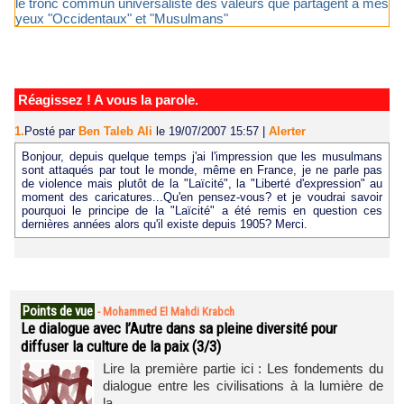
le tronc commun universaliste des valeurs que partagent à mes
yeux "Occidentaux" et "Musulmans"
Réagissez ! A vous la parole.
1.
Posté par
Ben Taleb Ali
le 19/07/2007 15:57
|
Alerter
Bonjour, depuis quelque temps j'ai l'impression que les musulmans
sont attaqués par tout le monde, même en France, je ne parle pas
de violence mais plutôt de la "Laïcité", la "Liberté d'expression" au
moment des caricatures...Qu'en pensez-vous? et je voudrai savoir
pourquoi le principe de la "Laïcité" a été remis en question ces
dernières années alors qu'il existe depuis 1905? Merci.
Points de vue
-
Mohammed El Mahdi Krabch
Le dialogue avec l’Autre dans sa pleine diversité pour
diffuser la culture de la paix (3/3)
Lire la première partie ici : Les fondements du
dialogue entre les civilisations à la lumière de
la...