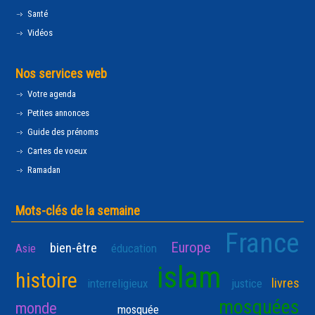
Santé
Vidéos
Nos services web
Votre agenda
Petites annonces
Guide des prénoms
Cartes de voeux
Ramadan
Mots-clés de la semaine
France
Europe
bien-être
Asie
éducation
islam
histoire
livres
interreligieux
justice
mosquées
monde
mosquée