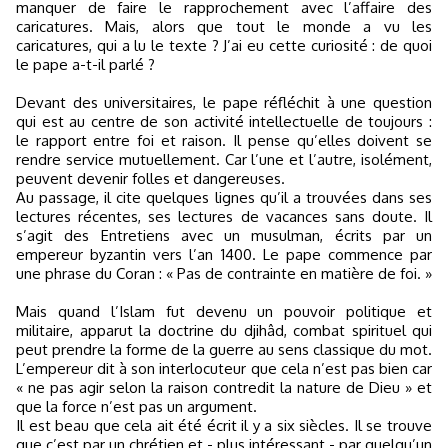
manquer de faire le rapprochement avec l’affaire des
caricatures. Mais, alors que tout le monde a vu les
caricatures, qui a lu le texte ? J’ai eu cette curiosité : de quoi
le pape a-t-il parlé ?
Devant des universitaires, le pape réfléchit à une question
qui est au centre de son activité intellectuelle de toujours :
le rapport entre foi et raison. Il pense qu’elles doivent se
rendre service mutuellement. Car l’une et l’autre, isolément,
peuvent devenir folles et dangereuses.
Au passage, il cite quelques lignes qu’il a trouvées dans ses
lectures récentes, ses lectures de vacances sans doute. Il
s’agit des Entretiens avec un musulman, écrits par un
empereur byzantin vers l’an 1400. Le pape commence par
une phrase du Coran : « Pas de contrainte en matière de foi. »
Mais quand l’Islam fut devenu un pouvoir politique et
militaire, apparut la doctrine du djihâd, combat spirituel qui
peut prendre la forme de la guerre au sens classique du mot.
L’empereur dit à son interlocuteur que cela n’est pas bien car
« ne pas agir selon la raison contredit la nature de Dieu » et
que la force n’est pas un argument.
Il est beau que cela ait été écrit il y a six siècles. Il se trouve
que c’est par un chrétien et - plus intéressant - par quelqu’un