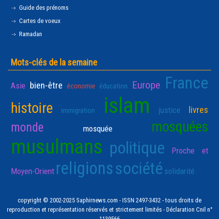
Guide des prénoms
Cartes de voeux
Ramadan
Mots-clés de la semaine
France
Europe
bien-être
Asie
économie
éducation
islam
histoire
livres
justice
immigration
mosquées
monde
mosquée
musulmans
politique
Proche et
religions
société
Moyen-Orient
solidarité
copyright © 2002-2025 Saphirnews.com - ISSN 2497-3432 - tous droits de
reproduction et représentation réservés et strictement limités - Déclaration Cnil n°
1139566