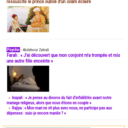
ressuscite le prince oublié d'un islam éclairé
Psycho
-
Abdelnour Zahrali
Farah : « J’ai découvert que mon conjoint m’a trompée et mis
une autre fille enceinte »
Inayah : « Je pense au divorce du fait d’infidélités avant notre
mariage religieux, alors que nous étions en couple »
Rajiya : « Mon mari ne vit plus avec nous, ne participe pas aux
dépenses : suis-je encore mariée ? »