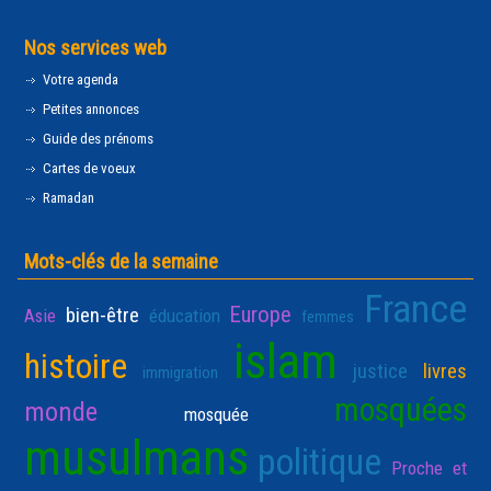
Nos services web
Votre agenda
Petites annonces
Guide des prénoms
Cartes de voeux
Ramadan
Mots-clés de la semaine
France
Europe
bien-être
Asie
éducation
femmes
islam
histoire
justice
livres
immigration
mosquées
monde
mosquée
musulmans
politique
Proche et