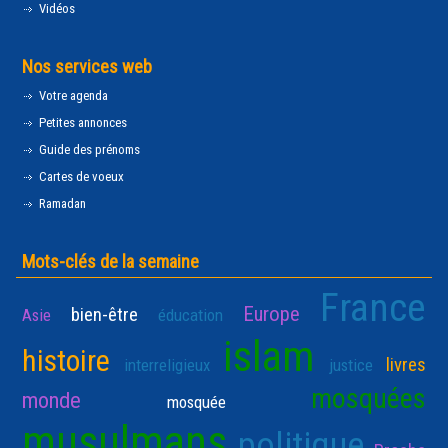
Vidéos
Nos services web
Votre agenda
Petites annonces
Guide des prénoms
Cartes de voeux
Ramadan
Mots-clés de la semaine
France
Europe
bien-être
Asie
éducation
islam
histoire
livres
interreligieux
justice
mosquées
monde
mosquée
musulmans
politique