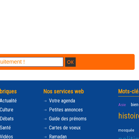
briques
Nos services web
Mots-clé
Actualité
Votre agenda
bien
Asie
Culture
Petites annonces
histoir
Débats
Guide des prénoms
Santé
Cartes de voeux
mosquée
Vidéos
Ramadan