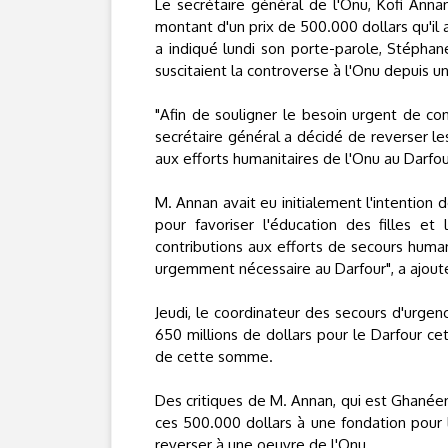
Le secrétaire général de l'Onu, Kofi Anna
montant d'un prix de 500.000 dollars qu'il
a indiqué lundi son porte-parole, Stéphane 
suscitaient la controverse à l'Onu depuis 
"Afin de souligner le besoin urgent de con
secrétaire général a décidé de reverser les
aux efforts humanitaires de l'Onu au Darfour
M. Annan avait eu initialement l'intention
pour favoriser l'éducation des filles et
contributions aux efforts de secours human
urgemment nécessaire au Darfour", a ajouté
Jeudi, le coordinateur des secours d'urgen
650 millions de dollars pour le Darfour ce
de cette somme.
Des critiques de M. Annan, qui est Ghanée
ces 500.000 dollars à une fondation pour l
reverser à une oeuvre de l'Onu.