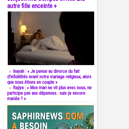
autre fille enceinte »
Inayah : « Je pense au divorce du fait
d’infidélités avant notre mariage religieux, alors
que nous étions en couple »
Rajiya : « Mon mari ne vit plus avec nous, ne
participe pas aux dépenses : suis-je encore
mariée ? »