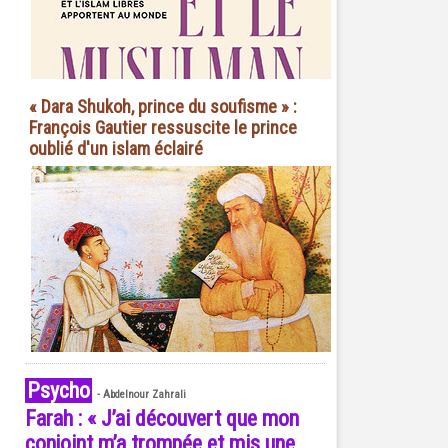
« Dara Shukoh, prince du soufisme » :
François Gautier ressuscite le prince
oublié d'un islam éclairé
Psycho
-
Abdelnour Zahrali
Farah : « J’ai découvert que mon
conjoint m’a trompée et mis une