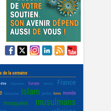
s de la semaine
France
Europe
-être
éducation
femmes
islam
e
monde
justice
livres
immigration
musulmans
mosquées