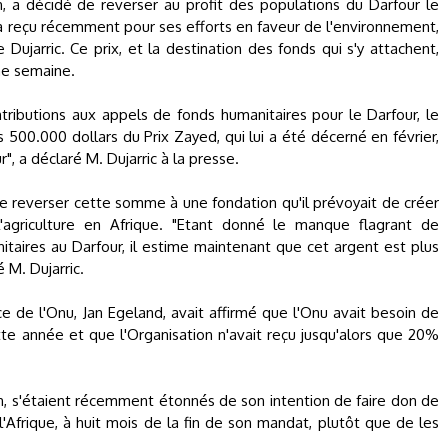
n, a décidé de reverser au profit des populations du Darfour le
 a reçu récemment pour ses efforts en faveur de l'environnement,
Dujarric. Ce prix, et la destination des fonds qui s'y attachent,
une semaine.
tributions aux appels de fonds humanitaires pour le Darfour, le
 500.000 dollars du Prix Zayed, qui lui a été décerné en février,
", a déclaré M. Dujarric à la presse.
 de reverser cette somme à une fondation qu'il prévoyait de créer
 l'agriculture en Afrique. "Etant donné le manque flagrant de
itaires au Darfour, il estime maintenant que cet argent est plus
 M. Dujarric.
ce de l'Onu, Jan Egeland, avait affirmé que l'Onu avait besoin de
tte année et que l'Organisation n'avait reçu jusqu'alors que 20%
n, s'étaient récemment étonnés de son intention de faire don de
'Afrique, à huit mois de la fin de son mandat, plutôt que de les