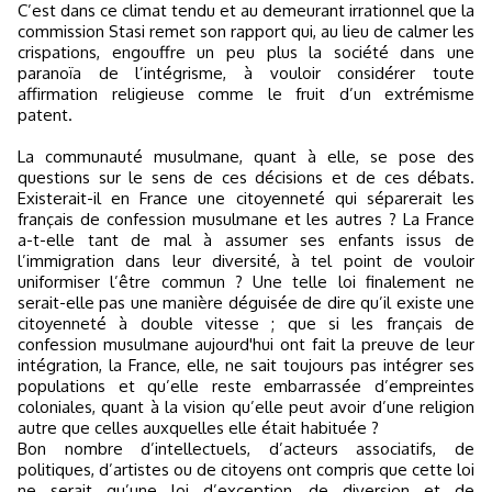
C’est dans ce climat tendu et au demeurant irrationnel que la
commission Stasi remet son rapport qui, au lieu de calmer les
crispations, engouffre un peu plus la société dans une
paranoïa de l’intégrisme, à vouloir considérer toute
affirmation religieuse comme le fruit d’un extrémisme
patent.
La communauté musulmane, quant à elle, se pose des
questions sur le sens de ces décisions et de ces débats.
Existerait-il en France une citoyenneté qui séparerait les
français de confession musulmane et les autres ? La France
a-t-elle tant de mal à assumer ses enfants issus de
l’immigration dans leur diversité, à tel point de vouloir
uniformiser l’être commun ? Une telle loi finalement ne
serait-elle pas une manière déguisée de dire qu’il existe une
citoyenneté à double vitesse ; que si les français de
confession musulmane aujourd'hui ont fait la preuve de leur
intégration, la France, elle, ne sait toujours pas intégrer ses
populations et qu’elle reste embarrassée d’empreintes
coloniales, quant à la vision qu’elle peut avoir d’une religion
autre que celles auxquelles elle était habituée ?
Bon nombre d’intellectuels, d’acteurs associatifs, de
politiques, d’artistes ou de citoyens ont compris que cette loi
ne serait qu’une loi d’exception, de diversion et de