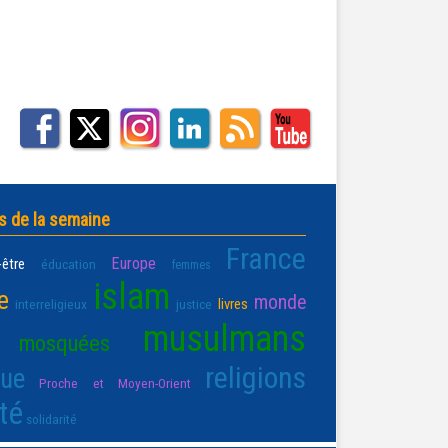
s de la semaine
France
Europe
-être
éducation
femmes
islam
e
monde
livres
interreligieux
justice
musulmans
mosquées
religions
que
Proche et Moyen-Orient
té
solidarité