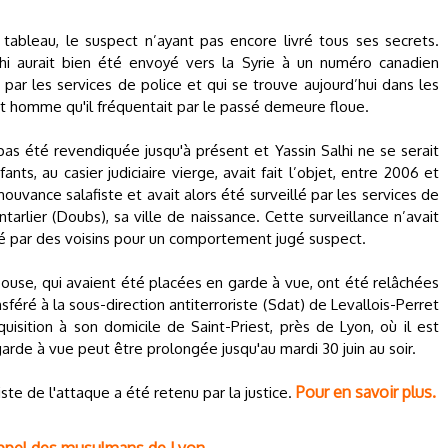
tableau, le suspect n’ayant pas encore livré tous ses secrets.
lhi aurait bien été envoyé vers la Syrie à un numéro canadien
ar les services de police et qui se trouve aujourd’hui dans les
cet homme qu'il fréquentait par le passé demeure floue.
 pas été revendiquée jusqu'à présent et Yassin Salhi ne se serait
nts, au casier judiciaire vierge, avait fait l’objet, entre 2006 et
ouvance salafiste et avait alors été surveillé par les services de
arlier (Doubs), sa ville de naissance. Cette surveillance n’avait
alé par des voisins pour un comportement jugé suspect.
pouse, qui avaient été placées en garde à vue, ont été relâchées
nsféré à la sous-direction antiterroriste (Sdat) de Levallois-Perret
isition à son domicile de Saint-Priest, près de Lyon, où il est
 garde à vue peut être prolongée jusqu'au mardi 30 juin au soir.
Pour en savoir plus.
ste de l'attaque a été retenu par la justice.