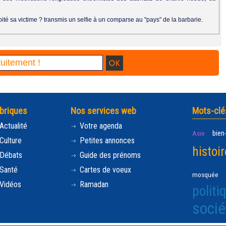
ité sa victime ? transmis un selfie à un comparse au "pays" de la barbarie.
briques
Nos services web
Mots-clé
Actualité
Votre agenda
bien
Asie
Culture
Petites annonces
histoir
Débats
Guide des prénoms
Santé
Cartes de voeux
mosquée
Vidéos
Ramadan
politi
socié