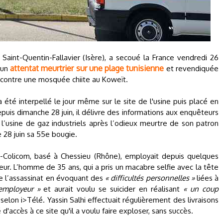
à Saint-Quentin-Fallavier (Isère), a secoué la France vendredi 26
attentat meurtrier sur une plage tunisienne
d’un
et revendiquée
t contre une mosquée chiite au Koweït.
, a été interpellé le jour même sur le site de l'usine puis placé en
puis dimanche 28 juin, il délivre des informations aux enquêteurs
r l’usine de gaz industriels après l’odieux meurtre de son patron
 28 juin sa 55e bougie.
-Colicom, basé à Chessieu (Rhône), employait depuis quelques
reur. L’homme de 35 ans, qui a pris un macabre selfie avec la tête
e l’assassinat en évoquant des
« difficultés personnelles »
liées à
employeur »
et aurait voulu se suicider en réalisant
« un coup
selon i>Télé. Yassin Salhi effectuait régulièrement des livraisons
 d'accès à ce site qu'il a voulu faire exploser, sans succès.