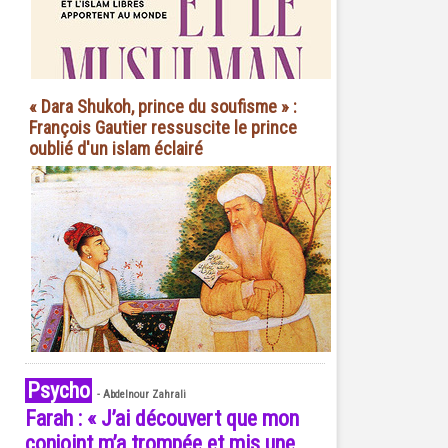
« Dara Shukoh, prince du soufisme » :
François Gautier ressuscite le prince
oublié d'un islam éclairé
Psycho
-
Abdelnour Zahrali
Farah : « J’ai découvert que mon
conjoint m’a trompée et mis une