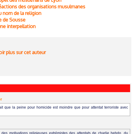
’appel des musulmans de Lyon
s réactions des organisations musulmanes
 nom de la religion
ge de Sousse
ne interpellation
ir plus sur cet auteur
er
ait que la peine pour homicide est moindre que pour attentat terroriste avec
n des motivations religieuses extrémistes des attentats de charlie hebdo, du