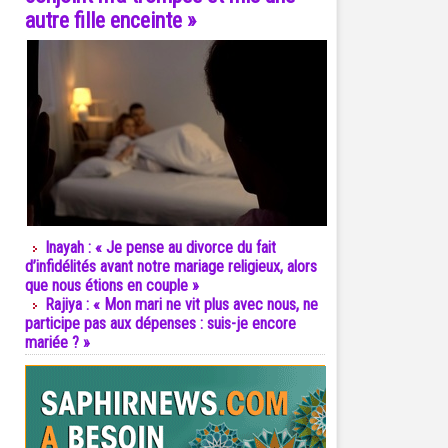
autre fille enceinte »
Inayah : « Je pense au divorce du fait
d’infidélités avant notre mariage religieux, alors
que nous étions en couple »
Rajiya : « Mon mari ne vit plus avec nous, ne
participe pas aux dépenses : suis-je encore
mariée ? »