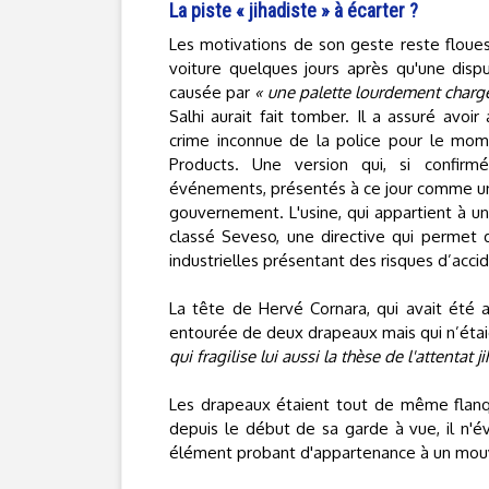
La piste « jihadiste » à écarter ?
Les motivations de son geste reste floues 
voiture quelques jours après qu'une disp
causée par
« une palette lourdement charg
Salhi aurait fait tomber. Il a assuré avoi
crime inconnue de la police pour le momen
Products. Une version qui, si confirm
événements, présentés à ce jour comme 
gouvernement. L'usine, qui appartient à un
classé Seveso, une directive qui permet d'
industrielles présentant des risques d’acci
La tête de Hervé Cornara, qui avait été ac
entourée de deux drapeaux mais qui n’étaie
qui fragilise lui aussi la thèse de l'attentat j
Les drapeaux étaient tout de même flan
depuis le début de sa garde à vue, il n'é
élément probant d'appartenance à un mouv