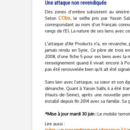
Une attaque non revendiquée
Des zones d’ombre subsistent au sinistre 
L’Obs,
Selon
le selfie pris par Yassin Sa
correspondant au nom d’un Français connu p
rangs de l'EI. La nature de ses liens avec 
L'attaque d'Air Products n'a, en revanche,
jamais rendu en Syrie. Ce père de trois enfa
2008, d’une fiche S pour ses liens avec la m
renseignement quand il vivait encore à Pont
pas été renouvelée bien qu'il ait été sign
Sans lien avec l'attaque, sa sœur et son é
dimanche. Quant à Yassin Salhi, il a été tra
(Hauts-de-Seine), après une nouvelle perqu
installé depuis fin 2014 avec sa famille. Sa
*Mise à jour mardi 30 juin :
Le mobile terrori
Lire aussi :