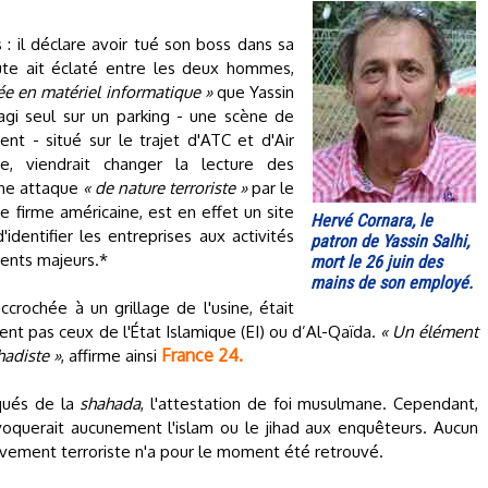
: il déclare avoir tué son boss dans sa
ute ait éclaté entre les deux hommes,
ée en matériel informatique »
que Yassin
r agi seul sur un parking - une scène de
t - situé sur le trajet d'ATC et d'Air
ée, viendrait changer la lecture des
une attaque
« de nature terroriste »
par le
e firme américaine, est en effet un site
Hervé Cornara, le
identifier les entreprises aux activités
patron de Yassin Salhi,
dents majeurs.*
mort le 26 juin des
mains de son employé.
crochée à un grillage de l'usine, était
nt pas ceux de l'État Islamique (EI) ou d’Al-Qaïda.
« Un élément
France 24.
ihadiste »
, affirme ainsi
qués de la
shahada
, l'attestation de foi musulmane. Cependant,
voquerait aucunement l'islam ou le jihad aux enquêteurs. Aucun
ement terroriste n'a pour le moment été retrouvé.