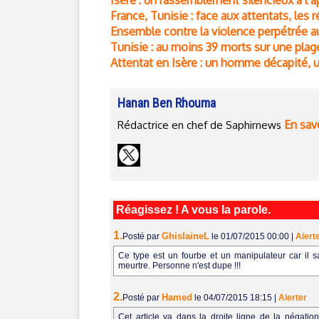
Isère : un rassemblement silencieux à l
France, Tunisie : face aux attentats, le
Ensemble contre la violence perpétrée au
Tunisie : au moins 39 morts sur une pla
Attentat en Isère : un homme décapité, u
Hanan Ben Rhouma
En savo
Rédactrice en chef de Saphirnews
Réagissez ! A vous la parole.
1.
GhislaineL
Posté par
le 01/07/2015 00:00
|
Alert
Ce type est un fourbe et un manipulateur car il s
meurtre. Personne n'est dupe !!!
2.
Hamed
Posté par
le 04/07/2015 18:15
|
Alerter
Cet article va dans la droite ligne de la négatio