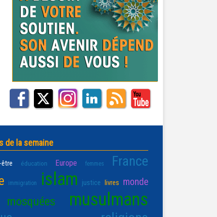
s de la semaine
France
Europe
-être
éducation
femmes
islam
e
monde
justice
livres
immigration
musulmans
mosquées