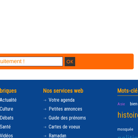
briques
Nos services web
Mots-clé
Actualité
Votre agenda
bien
Asie
Culture
Petites annonces
histoir
Débats
Guide des prénoms
Santé
Cartes de voeux
mosquée
Vidéos
Ramadan