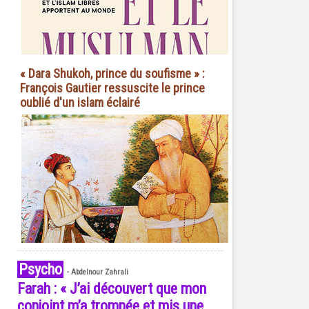
« Dara Shukoh, prince du soufisme » :
François Gautier ressuscite le prince
oublié d'un islam éclairé
Psycho
-
Abdelnour Zahrali
Farah : « J’ai découvert que mon
conjoint m’a trompée et mis une