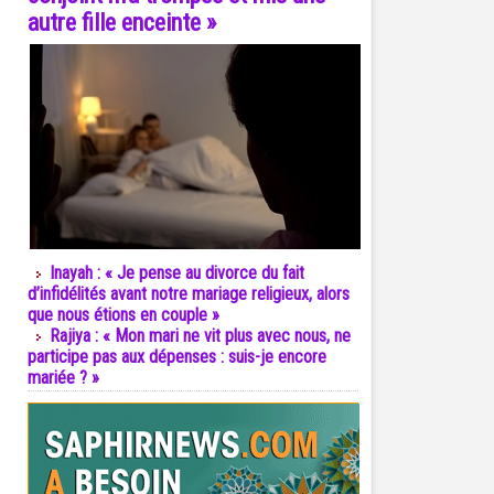
autre fille enceinte »
Inayah : « Je pense au divorce du fait
d’infidélités avant notre mariage religieux, alors
que nous étions en couple »
Rajiya : « Mon mari ne vit plus avec nous, ne
participe pas aux dépenses : suis-je encore
mariée ? »