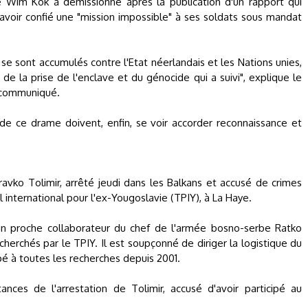
 Wim Kok a démissionné après la publication d'un rapport qui
d'avoir confié une "mission impossible" à ses soldats sous mandat
se sont accumulés contre l'Etat néerlandais et les Nations unies,
de la prise de l'enclave et du génocide qui a suivi", explique le
 communiqué.
 de ce drame doivent, enfin, se voir accorder reconnaissance et
avko Tolimir, arrêté jeudi dans les Balkans et accusé de crimes
 international pour l'ex-Yougoslavie (TPIY), à La Haye.
t un proche collaborateur du chef de l'armée bosno-serbe Ratko
cherchés par le TPIY. Il est soupçonné de diriger la logistique du
pé à toutes les recherches depuis 2001.
tances de l'arrestation de Tolimir, accusé d'avoir participé au