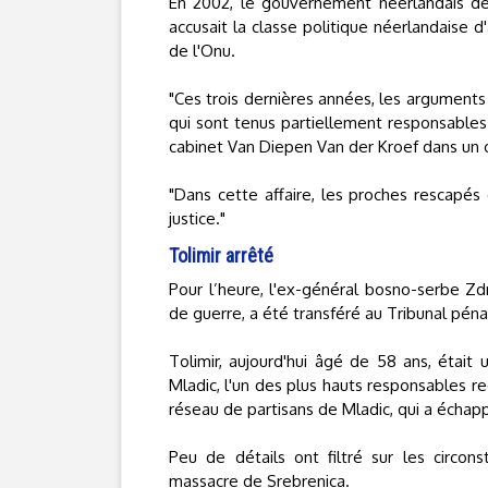
En 2002, le gouvernement néerlandais de
accusait la classe politique néerlandaise 
de l'Onu.
"Ces trois dernières années, les arguments 
qui sont tenus partiellement responsables 
cabinet Van Diepen Van der Kroef dans un
"Dans cette affaire, les proches rescapés
justice."
Tolimir arrêté
Pour l’heure, l'ex-général bosno-serbe Zdr
de guerre, a été transféré au Tribunal pénal
Tolimir, aujourd'hui âgé de 58 ans, étai
Mladic, l'un des plus hauts responsables re
réseau de partisans de Mladic, qui a échap
Peu de détails ont filtré sur les circons
massacre de Srebrenica.