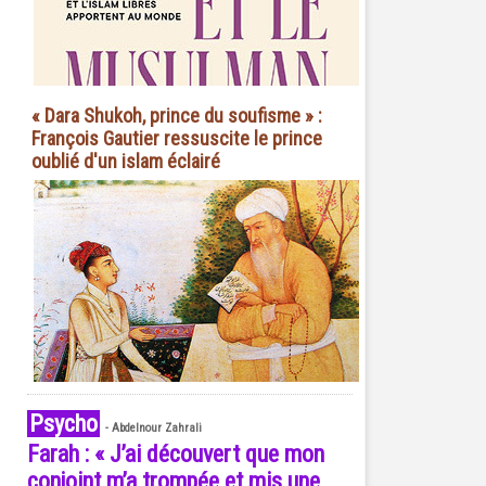
« Dara Shukoh, prince du soufisme » :
François Gautier ressuscite le prince
oublié d'un islam éclairé
Psycho
-
Abdelnour Zahrali
Farah : « J’ai découvert que mon
conjoint m’a trompée et mis une