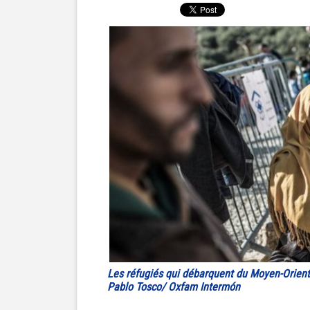
Les réfugiés qui débarquent du Moyen-Orient
Pablo Tosco/ Oxfam Intermón