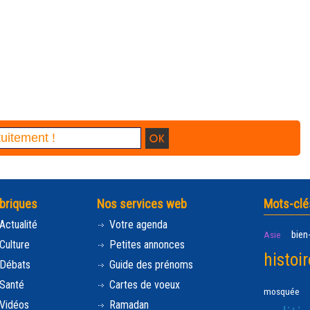
briques
Nos services web
Mots-clé
Actualité
Votre agenda
bien
Asie
Culture
Petites annonces
histoir
Débats
Guide des prénoms
Santé
Cartes de voeux
mosquée
Vidéos
Ramadan