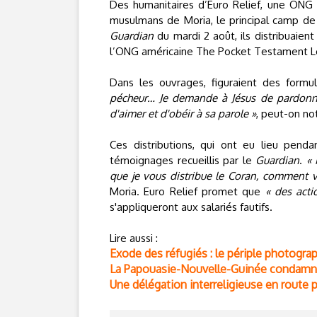
Des humanitaires d’Euro Relief, une ONG 
musulmans de Moria, le principal camp d
Guardian
du mardi 2 août, ils distribuaien
l’ONG américaine The Pocket Testament L
Dans les ouvrages, figuraient des formu
pécheur… Je demande à Jésus de pardonner
d'aimer et d'obéir à sa parole »
, peut-on no
Ces distributions, qui ont eu lieu pen
témoignages recueillis par le
Guardian
.
« 
que je vous distribue le Coran, comment v
Moria. Euro Relief promet que
« des acti
s'appliqueront aux salariés fautifs.
Lire aussi :
Exode des réfugiés : le périple photograp
La Papouasie-Nouvelle-Guinée condamne l
Une délégation interreligieuse en route p