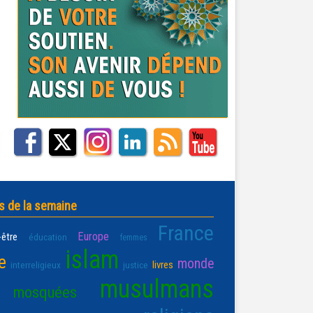
s de la semaine
France
Europe
-être
éducation
femmes
islam
e
monde
livres
interreligieux
justice
musulmans
mosquées