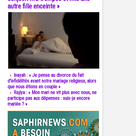
autre fille enceinte »
Inayah : « Je pense au divorce du fait
d’infidélités avant notre mariage religieux, alors
que nous étions en couple »
Rajiya : « Mon mari ne vit plus avec nous, ne
participe pas aux dépenses : suis-je encore
mariée ? »