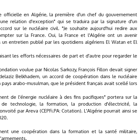
e officielle en Algérie, la première d'un chef du gouvernement
"une relation d'exception" qui se traduira par la signature d'un
cord sur le nucléaire civil. "Je souhaite aujourd'hui redire aux
mpter sur la France. Oui, la France et l'Algérie ont un avenir
un entretien publié par les quotidiens algériens El Watan et El
faisant les efforts nécessaires de part et d'autre pour regarder le
ndation voulue par Nicolas Sarkozy, François Fillon devait signer
elaziz Belkhadem, un accord de coopération dans le nucléaire
n pays arabo-musulman, que le président français avait scellé lors
ment de l'énergie nucléaire à des fins pacifiques" portera sur la
e technologie, la formation, la production d'électricité, la
onvoité par Areva (CEPFi.PA: Cotation). L'Algérie pourrait ainsi se
020.
ent une coopération dans la formation et la santé militaire,
 d'armements.