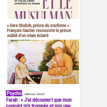
« Dara Shukoh, prince du soufisme » :
François Gautier ressuscite le prince
oublié d'un islam éclairé
Psycho
-
Abdelnour Zahrali
Farah : « J’ai découvert que mon
conjoint m’a trompée et mis une