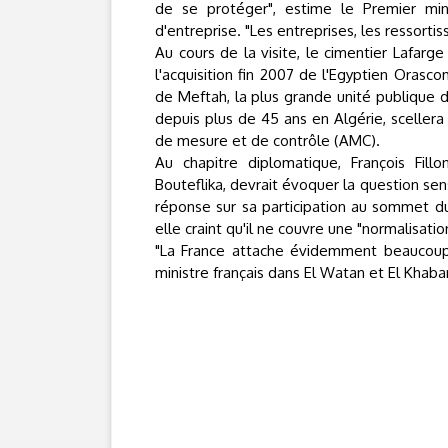
de se protéger", estime le Premier min
d'entreprise. "Les entreprises, les ressorti
Au cours de la visite, le cimentier Lafarg
l'acquisition fin 2007 de l'Egyptien Orasc
de Meftah, la plus grande unité publique d
depuis plus de 45 ans en Algérie, scellera 
de mesure et de contrôle (AMC).
Au chapitre diplomatique, François Fill
Bouteflika, devrait évoquer la question sen
réponse sur sa participation au sommet du 13
elle craint qu'il ne couvre une "normalisati
"La France attache évidemment beaucoup d
ministre français dans El Watan et El Khabar