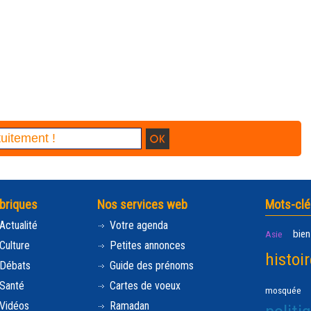
briques
Nos services web
Mots-clé
Actualité
Votre agenda
bien
Asie
Culture
Petites annonces
histoir
Débats
Guide des prénoms
Santé
Cartes de voeux
mosquée
Vidéos
Ramadan