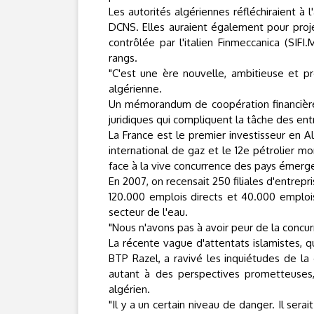
Les autorités algériennes réfléchiraient à
DCNS. Elles auraient également pour proje
contrôlée par l'italien Finmeccanica (SIFI
rangs.
"C'est une ère nouvelle, ambitieuse et pr
algérienne.
Un mémorandum de coopération financière 
juridiques qui compliquent la tâche des ent
La France est le premier investisseur en Al
international de gaz et le 12e pétrolier mo
face à la vive concurrence des pays émerge
En 2007, on recensait 250 filiales d'entrepri
120.000 emplois directs et 40.000 emploi
secteur de l'eau.
"Nous n'avons pas à avoir peur de la concurr
La récente vague d'attentats islamistes, qui
BTP Razel, a ravivé les inquiétudes de la
autant à des perspectives prometteuses,
algérien.
"Il y a un certain niveau de danger. Il sera