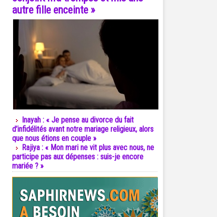
autre fille enceinte »
Inayah : « Je pense au divorce du fait
d’infidélités avant notre mariage religieux, alors
que nous étions en couple »
Rajiya : « Mon mari ne vit plus avec nous, ne
participe pas aux dépenses : suis-je encore
mariée ? »