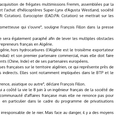
 l'acquisition de frégates multimissions Fremm, assemblées par la
t l'achat d'hélicoptères Super-Lynx d'Agusta Westland, société
.MI: Cotation). Eurocopter (EAD.PA: Cotation) se mettrait sur les
ometteuse qui s'ouvre", souligne François Fillon dans la presse
sera également paraphé afin de lever les multiples obstacles
repreneurs français en Algérie.
gérie, hors hydrocarbures (l'Algérie est le troisième exportateur
ndial) et son premier partenaire commercial, mais elle doit faire
nts (Chine, Inde) et de ses partenaires européens.
ses françaises sur le territoire algérien, ce qui représente près de
s indirects. Elles sont notamment impliquées dans le BTP et le
ence, asiatique ou autre", déclare François Fillon.
 a coûté la vie le 8 juin à un ingénieur français de la société de
 communauté d'affaires française mais elle ne renonce pas pour
 en particulier dans le cadre du programme de privatisations
it irresponsable de le nier. Mais face au danger, il y a des moyens