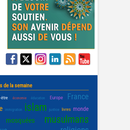
s de la semaine
France
Europe
-être
économie
éducation
islam
e
monde
livres
justice
immigration
musulmans
mosquées