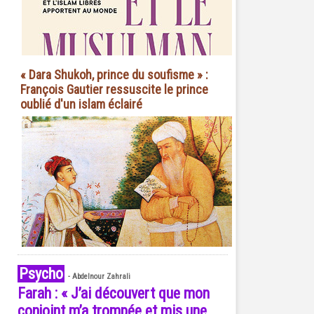
« Dara Shukoh, prince du soufisme » :
François Gautier ressuscite le prince
oublié d'un islam éclairé
Psycho
-
Abdelnour Zahrali
Farah : « J’ai découvert que mon
conjoint m’a trompée et mis une