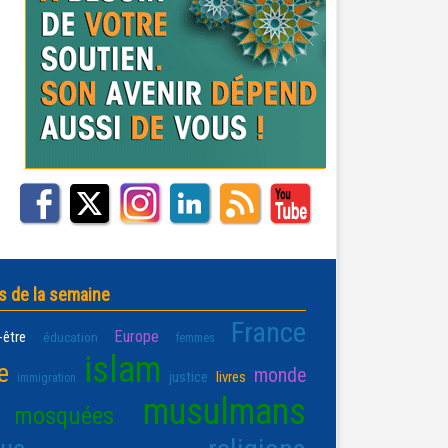
s de la semaine
France
Europe
-être
éducation
femmes
islam
e
monde
justice
livres
immigration
musulmans
mosquées