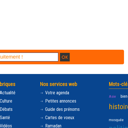
briques
Nos services web
Mots-clé
Actualité
Votre agenda
bien
Asie
Culture
Petites annonces
histoir
Débats
Guide des prénoms
Santé
Cartes de voeux
mosquée
Vidéos
Ramadan