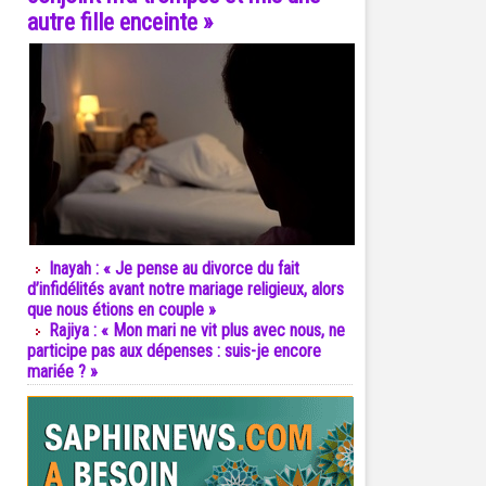
autre fille enceinte »
Inayah : « Je pense au divorce du fait
d’infidélités avant notre mariage religieux, alors
que nous étions en couple »
Rajiya : « Mon mari ne vit plus avec nous, ne
participe pas aux dépenses : suis-je encore
mariée ? »