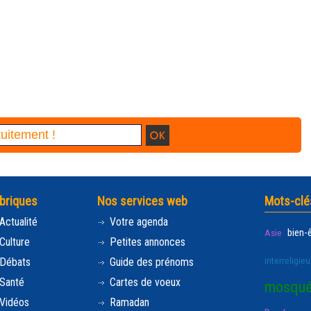
briques
Nos services web
Mots-clé
Actualité
Votre agenda
bien-
Asie
Culture
Petites annonces
interreligieu
Débats
Guide des prénoms
Santé
Cartes de voeux
mosqu
Vidéos
Ramadan