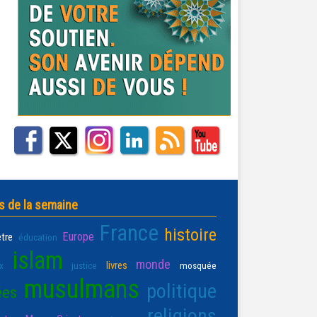
s de la semaine
France
histoire
Europe
être
éducation
islam
monde
livres
x
justice
mosquée
musulmans
politique
ées
religions