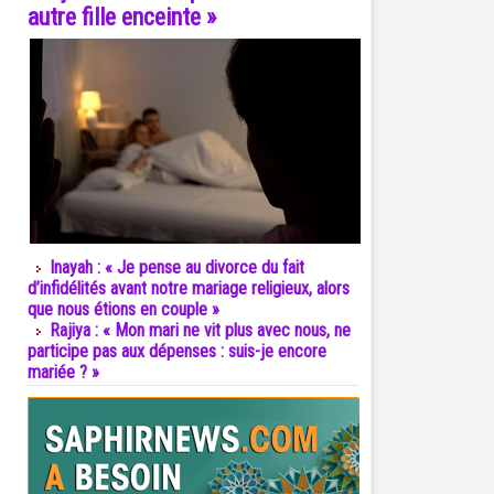
autre fille enceinte »
Inayah : « Je pense au divorce du fait
d’infidélités avant notre mariage religieux, alors
que nous étions en couple »
Rajiya : « Mon mari ne vit plus avec nous, ne
participe pas aux dépenses : suis-je encore
mariée ? »