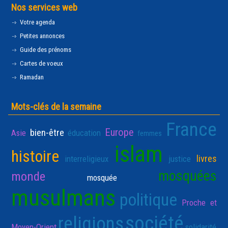
Nos services web
Votre agenda
Petites annonces
Guide des prénoms
Cartes de voeux
Ramadan
Mots-clés de la semaine
France
Europe
bien-être
Asie
éducation
femmes
islam
histoire
livres
interreligieux
justice
mosquées
monde
mosquée
musulmans
politique
Proche et
société
religions
Moyen-Orient
solidarité