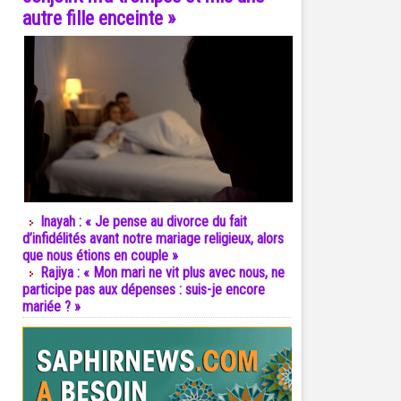
autre fille enceinte »
Inayah : « Je pense au divorce du fait
d’infidélités avant notre mariage religieux, alors
que nous étions en couple »
Rajiya : « Mon mari ne vit plus avec nous, ne
participe pas aux dépenses : suis-je encore
mariée ? »