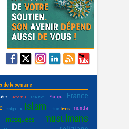
s de la semaine
France
Europe
-être
économie
éducation
islam
e
monde
livres
justice
immigration
musulmans
mosquées