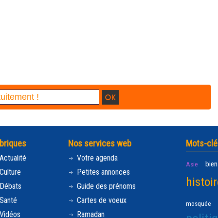
briques
Nos services web
Mots-clé
Actualité
Votre agenda
bien
Asie
Culture
Petites annonces
histoir
Débats
Guide des prénoms
Santé
Cartes de voeux
mosquée
Vidéos
Ramadan