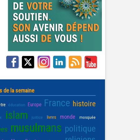
s de la semaine
France
histoire
Europe
être
éducation
islam
monde
livres
x
justice
mosquée
musulmans
politique
ées
religions