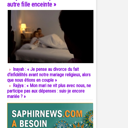
autre fille enceinte »
Inayah : « Je pense au divorce du fait
d’infidélités avant notre mariage religieux, alors
que nous étions en couple »
Rajiya : « Mon mari ne vit plus avec nous, ne
participe pas aux dépenses : suis-je encore
mariée ? »