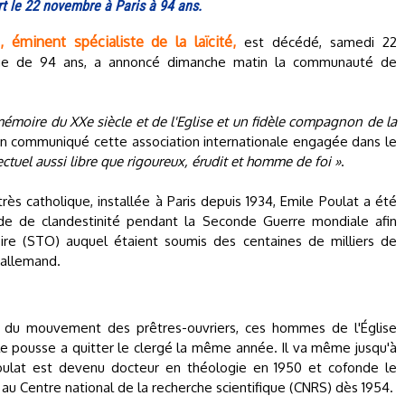
ort le 22 novembre à Paris à 94 ans.
 éminent spécialiste de la laïcité,
est décédé, samedi 22
'âge de 94 ans, a annoncé dimanche matin la communauté de
 mémoire du XXe siècle et de l'Eglise et un fidèle compagnon de la
un communiqué cette association internationale engagée dans le
lectuel aussi libre que rigoureux, érudit et homme de foi »
.
très catholique, installée à Paris depuis 1934, Emile Poulat a été
de de clandestinité pendant la Seconde Guerre mondiale afin
oire (STO) auquel étaient soumis des centaines de milliers de
e allemand.
II du mouvement des prêtres-ouvriers, ces hommes de l'Église
le pousse a quitter le clergé la même année. Il va même jusqu'à
oulat est devenu docteur en théologie en 1950 et cofonde le
au Centre national de la recherche scientifique (CNRS) dès 1954.