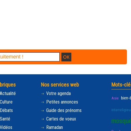
briques
Nos services web
Mots-clé
Actualité
Votre agenda
bien-
Asie
Culture
Petites annonces
interreligieu
Débats
Guide des prénoms
Santé
Cartes de voeux
mosqu
Vidéos
Ramadan